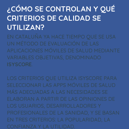
¿CÓMO SE CONTROLAN Y QUÉ
CRITERIOS DE CALIDAD SE
UTILIZAN?
EN CATALUÑA YA HACE TIEMPO QUE SE USA
UN MÉTODO DE EVALUACIÓN DE LAS
APLICACIONES MÓVILES DE SALUD MEDIANTE
VARIABLES OBJETIVAS, DENOMINADO
ISYSCORE
.
LOS CRITERIOS QUE UTILIZA ISYSCORE PARA
SELECCIONAR LAS APPS MÓVILES DE SALUD
MÁS ADECUADAS A LAS NECESIDADES SE
ELABORAN A PARTIR DE LAS OPINIONES DE
LOS USUARIOS, DESARROLLADORES Y
PROFESIONALES DE LA SANIDAD, Y SE BASAN
EN TRES CRITERIOS: LA POPULARIDAD, LA
CONFIANZA Y LA UTILIDAD.