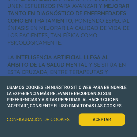
UNEN ESFUERZOS PARA AVANZAR Y
MEJORAR
TANTO EN DIAGNÓSTICO DE ENFERMEDADES
COMO EN TRATAMIENTO
, PONIENDO ESPECIAL
ÉNFASIS EN MEJORAR LA CALIDAD DE VIDA DE
LOS PACIENTES, TAN FÍSICA COMO
PSICOLÓGICAMENTE.
LA INTELIGENCIA ARTIFICIAL LLEGA AL
ÁMBITO DE LA SALUD MENTAL
Y SE SITÚA EN
ESTA CRUZADA, ENTRE TERAPEUTAS Y
PACIENTES, PARA AGILIZAR EL PROCESO DE
DIAGNÓSTICO, FACILITAR SU
USAMOS COOKIES EN NUESTRO SITIO WEB PARA BRINDARLE
RECONOCIMIENTO Y MEJORAR LA PRECISIÓN
LA EXPERIENCIA MÁS RELEVANTE RECORDANDO SUS
PREFERENCIAS Y VISITAS REPETIDAS. AL HACER CLIC EN
DE CADA TRATAMIENTO.
"ACEPTAR", CONSIENTE EL USO PARA TODAS LAS COOKIES.
ALGORITMOS PARA PREVENIR
CONFIGURACIÓN DE COOKIES
ACEPTAR
ENFERMEDADES