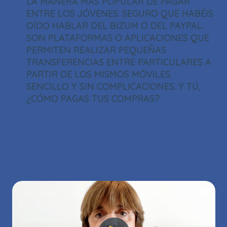
LA MANERA MÁS POPULAR DE PAGAR
ENTRE LOS JÓVENES. SEGURO QUE HABÉIS
OÍDO HABLAR DEL BIZUM O DEL PAYPAL.
SON PLATAFORMAS O APLICACIONES QUE
PERMITEN REALIZAR PEQUEÑAS
TRANSFERENCIAS ENTRE PARTICULARES A
PARTIR DE LOS MISMOS MÓVILES.
SENCILLO Y SIN COMPLICACIONES. Y TÚ,
¿CÓMO PAGAS TUS COMPRAS?
THIS
THE VIDEO CLOUD ACCOUNT WAS NOT
IS
Close
A
FOUND.
Modal
MODAL
Dialog
ERROR CODE:
WINDOW.