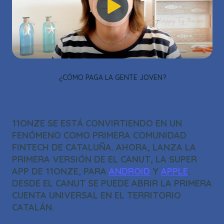
VIDEO_CLOUD_ERR_ACCOUNT_NOT_FOUND
SESSION ID:
2026-08-07:F899DED0E3873AF7D6ED1F9B
PLAYER
ELEMENT ID:
PLAYER_6270782133001
OK
¿CÓMO PAGA LA GENTE JOVEN?
11ONZE SE ESTÁ CONVIRTIENDO EN UN
FENÓMENO COMO PRIMERA COMUNIDAD
FINTECH DE CATALUÑA. AHORA, LANZA LA
PRIMERA VERSIÓN DE EL CANUT, LA SUPER
APP DE 11ONZE, PARA
ANDROID
Y
APPLE
.
DESDE EL CANUT SE PUEDE ABRIR LA PRIMERA
CUENTA UNIVERSAL EN EL TERRITORIO
CATALÁN.