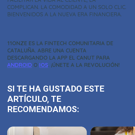
COMPLICAN. LA COMODIDAD A UN SOLO CLIC.
BIENVENIDOS A LA NUEVA ERA FINANCIERA.
11ONZE ES LA FINTECH COMUNITARIA DE
CATALUÑA. ABRE UNA CUENTA
DESCARGANDO LA APP EL CANUT PARA
ANDROID
O
IOS
. ¡ÚNETE A LA REVOLUCIÓN!
SI TE HA GUSTADO ESTE
ARTÍCULO, TE
RECOMENDAMOS: