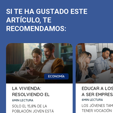
SI TE HA GUSTADO ESTE
ARTÍCULO, TE
RECOMENDAMOS:
ECONOMÍA
LA VIVIENDA:
EDUCAR A LO
RESOLVIENDO EL
A SER EMPRE
DILEMA DE LOS
6MIN LECTURA
6MIN LECTURA
LOS JÓVENES TAM
JÓVENES
SOLO EL 15,8% DE LA
TENER VOCACIÓN 
POBLACIÓN JOVEN ESTÁ