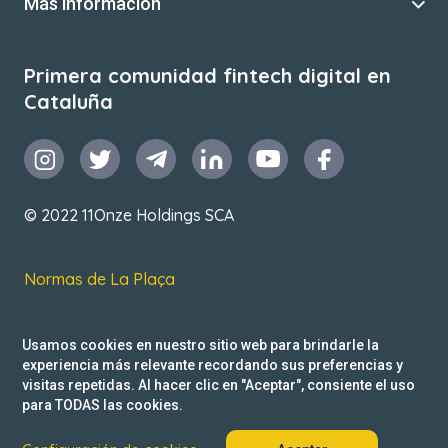
Más información
Primera comunidad fintech digital en
Cataluña
© 2022 11Onze Holdings SCA
Normas de La Plaça
T&C de uso
Usamos cookies en nuestro sitio web para brindarle la
Política de privacidad
experiencia más relevante recordando sus preferencias y
visitas repetidas. Al hacer clic en "Aceptar", consiente el uso
Reclamacions
para TODAS las cookies.