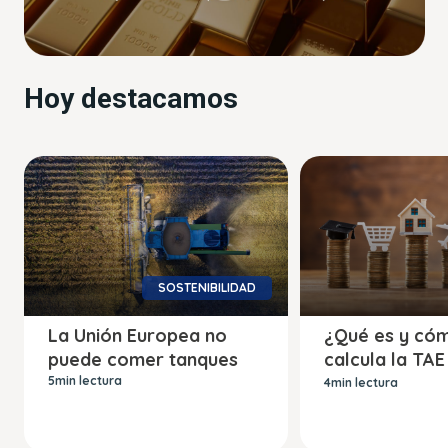
Hoy destacamos
SOSTENIBILIDAD
La Unión Europea no
¿Qué es y có
puede comer tanques
calcula la TAE
préstamo?
5min lectura
4min lectura