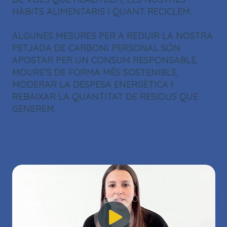
HÀBITS ALIMENTARIS I QUANT RECICLEM.
ALGUNES MESURES PER A REDUIR LA NOSTRA
PETJADA DE CARBONI PERSONAL SÓN
APOSTAR PER UN CONSUM RESPONSABLE,
MOURE’S DE FORMA MÉS SOSTENIBLE,
MODERAR LA DESPESA ENERGÈTICA I
REBAIXAR LA QUANTITAT DE RESIDUS QUE
GENEREM.
THIS
THE VIDEO CLOUD ACCOUNT WAS NOT
IS
Close
A
FOUND.
Modal
MODAL
Dialog
ERROR CODE:
WINDOW.
VIDEO_CLOUD_ERR_ACCOUNT_NOT_FOUND
SESSION ID:
2026-08-09:495EC4E8B02301D0ABCFFCA4
PLAYER