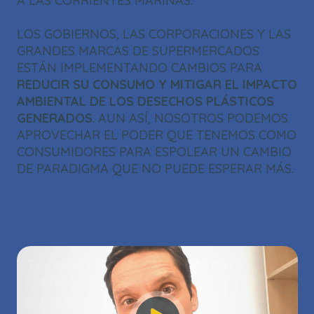
A LAS CORRIENTES MARINAS.
LOS GOBIERNOS, LAS CORPORACIONES Y LAS
GRANDES MARCAS DE SUPERMERCADOS
ESTÁN IMPLEMENTANDO CAMBIOS PARA
REDUCIR SU CONSUMO Y MITIGAR EL IMPACTO
AMBIENTAL DE LOS DESECHOS PLÁSTICOS
GENERADOS
. AUN ASÍ, NOSOTROS PODEMOS
APROVECHAR EL PODER QUE TENEMOS COMO
CONSUMIDORES PARA ESPOLEAR UN CAMBIO
DE PARADIGMA QUE NO PUEDE ESPERAR MÁS.
THIS
THE VIDEO CLOUD ACCOUNT WAS NOT
IS
Close
A
FOUND.
Modal
MODAL
Dialog
ERROR CODE:
WINDOW.