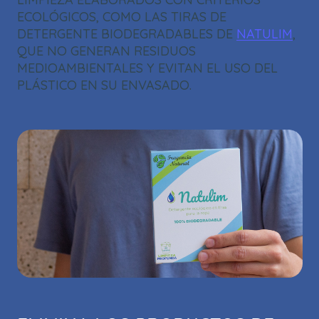
ECOLÓGICOS, COMO LAS TIRAS DE
DETERGENTE BIODEGRADABLES DE
NATULIM
,
QUE NO GENERAN RESIDUOS
MEDIOAMBIENTALES Y EVITAN EL USO DEL
PLÁSTICO EN SU ENVASADO.