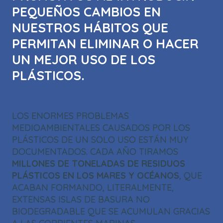
PEQUEÑOS CAMBIOS EN
NUESTROS HÁBITOS QUE
PERMITAN ELIMINAR O HACER
UN MEJOR USO DE LOS
PLÁSTICOS.
LOS ENORMES PROBLEMAS
MEDIOAMBIENTALES CAUSADOS POR LOS
PLÁSTICOS DE UN SOLO USO ESTÁN MUY
DOCUMENTADOS. CADA AÑO TIRAMOS
MILLONES DE TONELADAS DE RESIDUOS
PLÁSTICOS EN LOS MARES Y OCÉANOS
, QUE
ACABAN FORMANDO, LITERALMENTE,
EXTENSAS ISLAS DE BASURA NO
BIODEGRADABLE QUE SE ACUMULAN GRACIAS