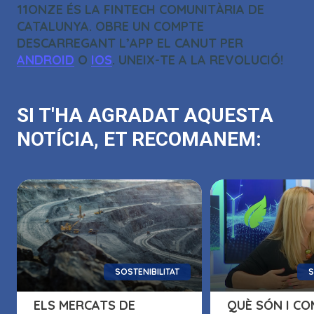
11ONZE ÉS LA FINTECH COMUNITÀRIA DE
CATALUNYA. OBRE UN COMPTE
DESCARREGANT L’APP EL CANUT PER
ANDROID
O
IOS
. UNEIX-TE A LA REVOLUCIÓ!
SI T'HA AGRADAT AQUESTA
NOTÍCIA, ET RECOMANEM:
SOSTENIBILITAT
S
ELS MERCATS DE
QUÈ SÓN I CO