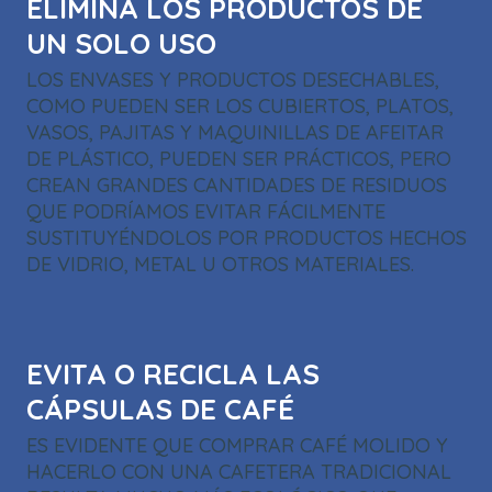
ELIMINA LOS PRODUCTOS DE
UN SOLO USO
LOS ENVASES Y PRODUCTOS DESECHABLES,
COMO PUEDEN SER LOS CUBIERTOS, PLATOS,
VASOS, PAJITAS Y MAQUINILLAS DE AFEITAR
DE PLÁSTICO, PUEDEN SER PRÁCTICOS, PERO
CREAN GRANDES CANTIDADES DE RESIDUOS
QUE PODRÍAMOS EVITAR FÁCILMENTE
SUSTITUYÉNDOLOS POR PRODUCTOS HECHOS
DE VIDRIO, METAL U OTROS MATERIALES.
EVITA O RECICLA LAS
CÁPSULAS DE CAFÉ
ES EVIDENTE QUE COMPRAR CAFÉ MOLIDO Y
HACERLO CON UNA CAFETERA TRADICIONAL