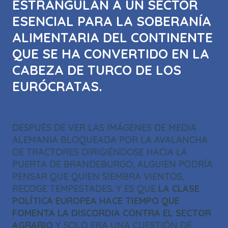
ESTRANGULAN A UN SECTOR
ESENCIAL PARA LA SOBERANÍA
ALIMENTARIA DEL CONTINENTE
QUE SE HA CONVERTIDO EN LA
CABEZA DE TURCO DE LOS
EURÓCRATAS.
DESPUÉS DE VER LAS IMÁGENES DE MEDIA
ALEMANIA BLOQUEADA POR LA AVALANCHA
DE TRACTORES DIRIGIÉNDOSE HACIA LA
PUERTA DE BRANDEBURGO, ALGUIEN PODRÍA
PENSAR QUE QUIEN SIEMBRA VIENTOS,
RECOGE TEMPESTADES. Y ES QUE
LA CLASE
POLÍTICA EUROPEA HACE TIEMPO QUE
FOMENTA LA DISCORDIA CONTRA EL SECTOR
AGRARIO
Y SOLO ERA UNA CUESTIÓN DE