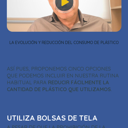
VIDEO_CLOUD_ERR_ACCOUNT_NOT_FOUND
SESSION ID:
2026-08-09:525B2399DEAB4E1194F3022F
PLAYER
ELEMENT ID:
PLAYER_6307239526112
OK
LA EVOLUCIÓN Y REDUCCIÓN DEL CONSUMO DE PLÁSTICO
ASÍ PUES, PROPONEMOS CINCO OPCIONES
QUE PODEMOS INCLUIR EN NUESTRA RUTINA
HABITUAL PARA
REDUCIR FÁCILMENTE LA
CANTIDAD DE PLÁSTICO QUE UTILIZAMOS
.
UTILIZA BOLSAS DE TELA
A PESAR DE QUE LA PROHIBICIÓN DE LA