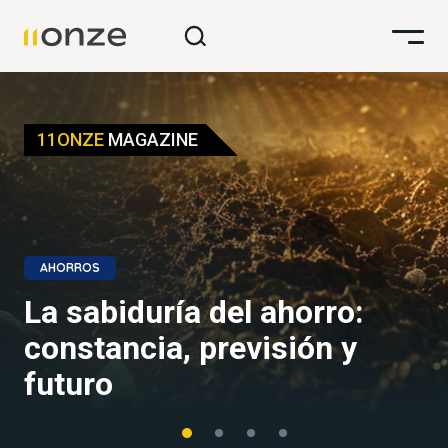
11ONZE
MAGAZINE
AHORROS
El oro de 11Onze vuelve a
superar la inflación