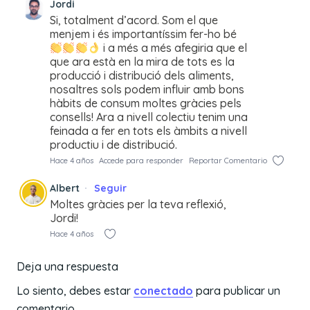
Jordi
Si, totalment d’acord. Som el que
menjem i és importantíssim fer-ho bé
i a més a més afegiria que el
que ara està en la mira de tots es la
producció i distribució dels aliments,
nosaltres sols podem influir amb bons
hàbits de consum moltes gràcies pels
consells! Ara a nivell colectiu tenim una
feinada a fer en tots els àmbits a nivell
productiu i de distribució.
Hace 4 años
Accede para responder
Reportar Comentario
Albert
Seguir
Moltes gràcies per la teva reflexió,
Jordi!
Hace 4 años
Deja una respuesta
Lo siento, debes estar
conectado
para publicar un
comentario.