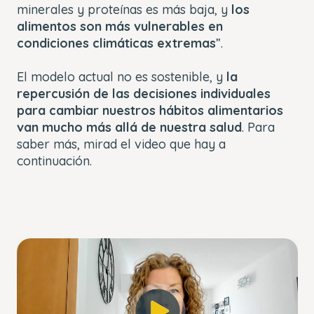
minerales y proteínas es más baja, y
los
alimentos son más vulnerables en
condiciones climáticas extremas
”.
El modelo actual no es sostenible, y
la
repercusión de las decisiones individuales
para cambiar nuestros hábitos alimentarios
van mucho más allá de nuestra salud
. Para
saber más, mirad el video que hay a
continuación.
This
The Video Cloud account was not found.
is
Close
a
Modal
Error Code:
modal
Dialog
VIDEO_CLOUD_ERR_ACCOUNT_NOT_FOUND
window.
Session ID:
2026-08-06:4f673b8975012d0ffe33772
Player Element ID: