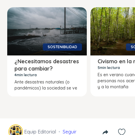
SOSTENIBILIDAD
SO
¿Necesitamos desastres
Civismo en la 
para cambiar?
5min lectura
Es en verano cua
4min lectura
personas nos ace
Ante desastres naturales (o
y a la montaña
pandémicos) la sociedad se ve
Equip Editorial
Seguir