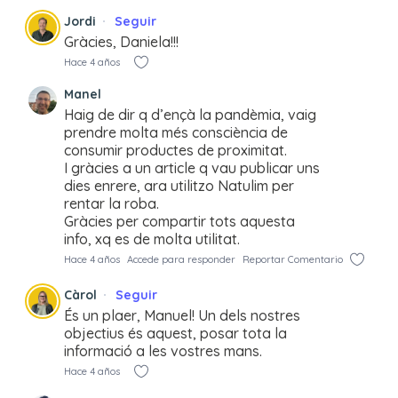
Jordi
Seguir
Gràcies, Daniela!!!
Hace 4 años
Manel
Haig de dir q d’ençà la pandèmia, vaig
prendre molta més consciència de
consumir productes de proximitat.
I gràcies a un article q vau publicar uns
dies enrere, ara utilitzo Natulim per
rentar la roba.
Gràcies per compartir tots aquesta
info, xq es de molta utilitat.
Hace 4 años
Accede para responder
Reportar Comentario
Càrol
Seguir
És un plaer, Manuel! Un dels nostres
objectius és aquest, posar tota la
informació a les vostres mans.
Hace 4 años