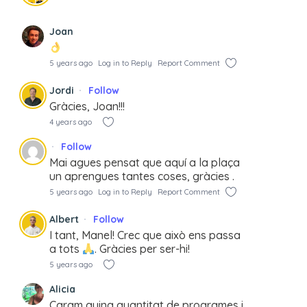
Joan
5 years ago
Log in to Reply
Report Comment
Jordi
Follow
Gràcies, Joan!!!
4 years ago
Follow
Mai agues pensat que aquí a la plaça
un aprengues tantes coses, gràcies .
5 years ago
Log in to Reply
Report Comment
Albert
Follow
I tant, Manel! Crec que això ens passa
a tots
. Gràcies per ser-hi!
5 years ago
Alicia
Caram quina quantitat de programes i