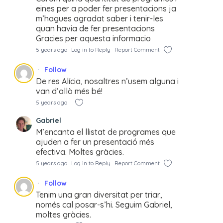
eines per a poder fer presentacions ja
m’hagues agradat saber i tenir-les
quan havia de fer presentacions
Gracies per aquesta informacio
5 years ago
Log in to Reply
Report Comment
Follow
De res Alícia, nosaltres n’usem alguna i
van d’allò més bé!
5 years ago
Gabriel
M’encanta el llistat de programes que
ajuden a fer un presentació més
efectiva. Moltes gràcies.
5 years ago
Log in to Reply
Report Comment
Follow
Tenim una gran diversitat per triar,
només cal posar-s’hi. Seguim Gabriel,
moltes gràcies.