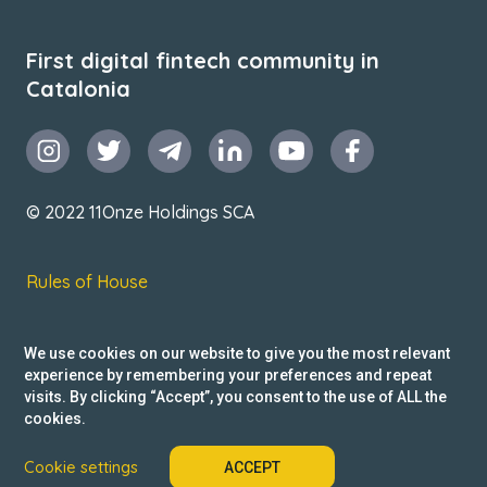
First digital fintech community in
Catalonia
© 2022 11Onze Holdings SCA
Rules of House
Terms & Conditions
We use cookies on our website to give you the most relevant
Privacy Policy
experience by remembering your preferences and repeat
visits. By clicking “Accept”, you consent to the use of ALL the
Reclamacions
cookies.
Cookie settings
ACCEPT