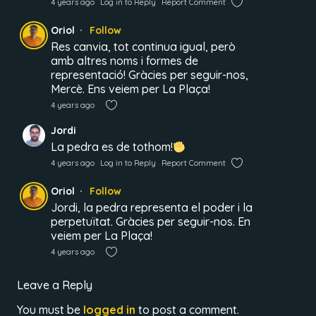
4 years ago
Log in to Reply
Report Comment
Oriol
Follow
Res canvia, tot continua igual, però
amb altres noms i formes de
representació! Gràcies per seguir-nos,
Mercè. Ens veiem per La Plaça!
4 years ago
Jordi
La pedra es de tothom!
4 years ago
Log in to Reply
Report Comment
Oriol
Follow
Jordi, la pedra representa el poder i la
perpetuïtat. Gràcies per seguir-nos. En
veiem per La Plaça!
4 years ago
Leave a Reply
You must be
logged in
to post a comment.