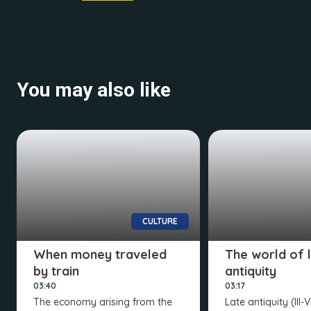
You may also like
CULTURE
When money traveled
The world of 
by train
antiquity
03:40
03:17
The economy arising from the
Late antiquity (III-V