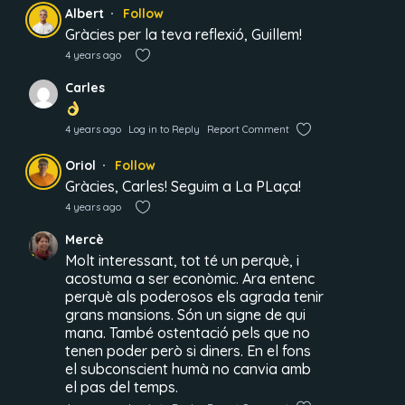
Albert
Follow
Gràcies per la teva reflexió, Guillem!
4 years ago
Carles
4 years ago
Log in to Reply
Report Comment
Oriol
Follow
Gràcies, Carles! Seguim a La PLaça!
4 years ago
Mercè
Molt interessant, tot té un perquè, i
acostuma a ser econòmic. Ara entenc
perquè als poderosos els agrada tenir
grans mansions. Són un signe de qui
mana. També ostentació pels que no
tenen poder però si diners. En el fons
el subconscient humà no canvia amb
el pas del temps.