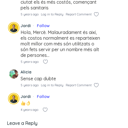
ciutat els és més costós, començant
pels sanitaris
5 years ago
Log in to Reply
Report Comment
Jordi
Follow
Hola, Mercè. Malauradament és així,
els costos normalment es reparteixen
molt millor com més són utilitzats o
són fets servir per un nombre més alt
de persones…
5 years ago
Alicia
Sense cap dubte
5 years ago
Log in to Reply
Report Comment
Jordi
Follow
4 years ago
Leave a Reply