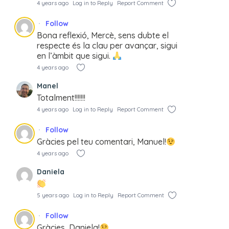
4 years ago
Log in to Reply
Report Comment
Follow
Bona reflexió, Mercè, sens dubte el
respecte és la clau per avançar, sigui
en l’àmbit que sigui.
4 years ago
Manel
Totalment!!!!!!!
4 years ago
Log in to Reply
Report Comment
Follow
Gràcies pel teu comentari, Manuel!
4 years ago
Daniela
5 years ago
Log in to Reply
Report Comment
Follow
Gràcies, Daniela!