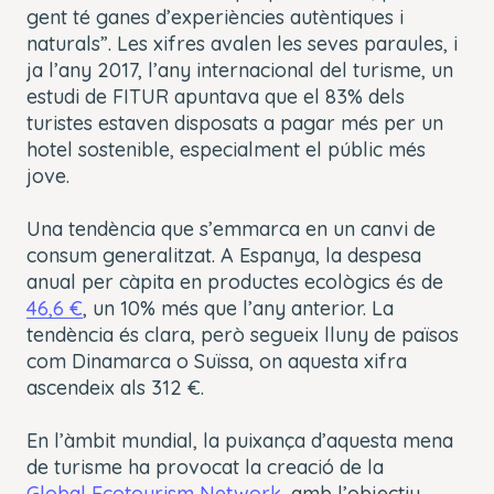
gent té ganes d’experiències autèntiques i
naturals”. Les xifres avalen les seves paraules, i
ja l’any 2017, l’any internacional del turisme, un
estudi de FITUR apuntava que el 83% dels
turistes estaven disposats a pagar més per un
hotel sostenible, especialment el públic més
jove.
Una tendència que s’emmarca en un canvi de
consum generalitzat. A Espanya, la despesa
anual per càpita en productes ecològics és de
46,6 €
, un 10% més que l’any anterior. La
tendència és clara, però segueix lluny de països
com Dinamarca o Suïssa, on aquesta xifra
ascendeix als 312 €.
En l’àmbit mundial, la puixança d’aquesta mena
de turisme ha provocat la creació de la
Global Ecotourism Network
, amb l’objectiu