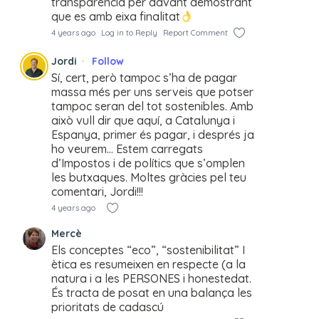
transparència per davant demostrant
que es amb eixa finalitat
4 years ago
Log in to Reply
Report Comment
Jordi
Follow
Sí, cert, però tampoc s’ha de pagar
massa més per uns serveis que potser
tampoc seran del tot sostenibles. Amb
això vull dir que aquí, a Catalunya i
Espanya, primer és pagar, i després ja
ho veurem… Estem carregats
d’Impostos i de polítics que s’omplen
les butxaques. Moltes gràcies pel teu
comentari, Jordi!!!
4 years ago
Mercè
Els conceptes “eco”, “sostenibilitat” I
ètica es resumeixen en respecte (a la
natura i a les PERSONES i honestedat.
És tracta de posat en una balança les
prioritats de cadascú