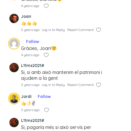
4 years ago
Joan
5 years ago
Log in to Reply
Report Comment
Follow
Gràcies, Joan!
4 years ago
L11ms2021#
Si, si amb això mantenim el patrimoni i
ajudem a la gent
5 years ago
Log in to Reply
Report Comment
Jordi
Follow
✌
5 years ago
L11ms2021#
Si, pagaría més si això servís per