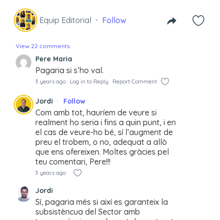
Equip Editorial
Follow
View 22 comments
Pere Maria
Pagaria si s’ho val.
3 years ago
Log in to Reply
Report Comment
Jordi
Follow
Com amb tot, hauríem de veure si
realment ho seria i fins a quin punt, i en
el cas de veure-ho bé, sí l’augment de
preu el trobem, o no, adequat a allò
que ens ofereixen. Moltes gràcies pel
teu comentari, Pere!!!
3 years ago
Jordi
Sí, pagaria més si així es garanteix la
subsistèncua del Sector amb