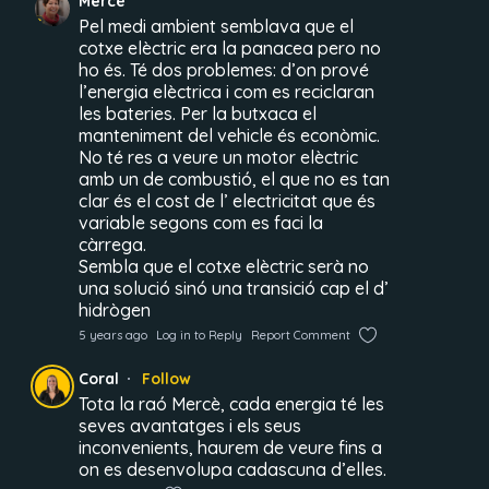
Mercè
Pel medi ambient semblava que el
cotxe elèctric era la panacea pero no
ho és. Té dos problemes: d’on prové
l’energia elèctrica i com es reciclaran
les bateries. Per la butxaca el
manteniment del vehicle és econòmic.
No té res a veure un motor elèctric
amb un de combustió, el que no es tan
clar és el cost de l’ electricitat que és
variable segons com es faci la
càrrega.
Sembla que el cotxe elèctric serà no
una solució sinó una transició cap el d’
hidrògen
5 years ago
Log in to Reply
Report Comment
Coral
Follow
Tota la raó Mercè, cada energia té les
seves avantatges i els seus
inconvenients, haurem de veure fins a
on es desenvolupa cadascuna d’elles.