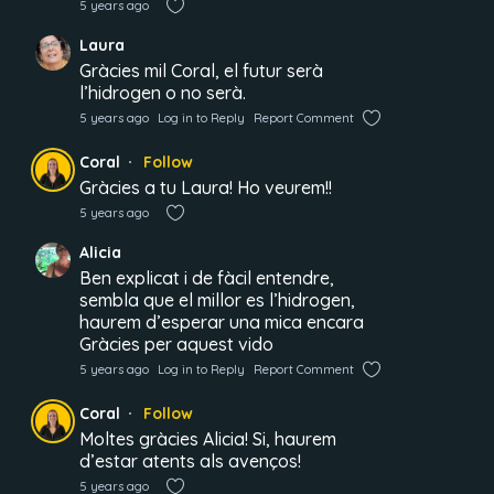
5 years ago
Laura
Gràcies mil Coral, el futur serà
l’hidrogen o no serà.
5 years ago
Log in to Reply
Report Comment
Coral
Follow
Gràcies a tu Laura! Ho veurem!!
5 years ago
Alicia
Ben explicat i de fàcil entendre,
sembla que el millor es l’hidrogen,
haurem d’esperar una mica encara
Gràcies per aquest vido
5 years ago
Log in to Reply
Report Comment
Coral
Follow
Moltes gràcies Alicia! Si, haurem
d’estar atents als avenços!
5 years ago