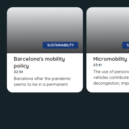
SUSTAINABILITY
S
Barcelona's mobility
Micromobility
policy
03:41
The use of persona
02:34
vehicles contributes
Barcelona after the pandemic
decongestion, imp
seems to be in a permanent