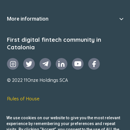
More information
First digital fintech community in
Catalonia
© 2022 11Onze Holdings SCA
Rules of House
Terms & Conditions
We use cookies on our website to give you the most relevant
Privacy Policy
experience by remembering your preferences and repeat
visits. By clicking “Accept”, you consent to the use of ALL the