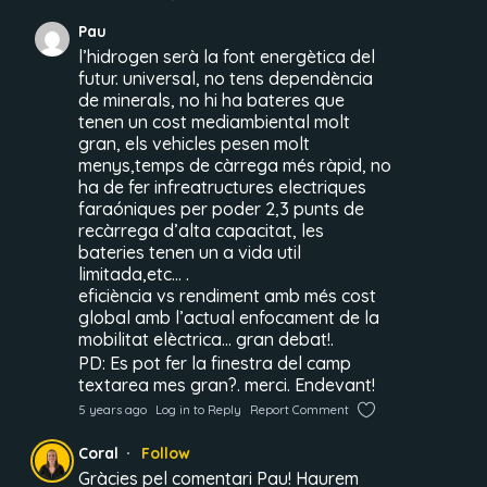
Pau
l’hidrogen serà la font energètica del
futur. universal, no tens dependència
de minerals, no hi ha bateres que
tenen un cost mediambiental molt
gran, els vehicles pesen molt
menys,temps de càrrega més ràpid, no
ha de fer infreatructures electriques
faraóniques per poder 2,3 punts de
recàrrega d’alta capacitat, les
bateries tenen un a vida util
limitada,etc… .
eficiència vs rendiment amb més cost
global amb l’actual enfocament de la
mobilitat elèctrica… gran debat!.
PD: Es pot fer la finestra del camp
textarea mes gran?. merci. Endevant!
5 years ago
Log in to Reply
Report Comment
Coral
Follow
Gràcies pel comentari Pau! Haurem