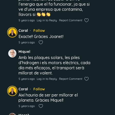
l’energia que el fa funcionar, ja que si
ve d’una empresa que contamina,
llavors si
5 years ago
Log in to Reply
Report Comment
Coral
Follow
Exacte!! Gràcies Joanet!
5 years ago
Miquel
Amb les plaques solars, les piles
d’hidrogen i els motors elèctrics, cada
día més eficaços, el transport serà
millorat de valent.
5 years ago
Log in to Reply
Report Comment
Coral
Follow
Així hauria de ser per millorar el
planeta. Gràcies Miquel!
5 years ago