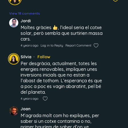
View 18 comments
Jordi
Moltes gràcies
, l’ideal seria el cotxe
solar, però sembla que surtirien massa
cars.
4 years ago
Log in to Reply
Report Comment
Silvia
Follow
Per desgràcia, actualment, totes les
energies renovables, impliquen unes
inversions inicials que no estan a
l’abast de tothom. L’esperança és que
a poc a poc es vagin abaratint, pel bé
del planeta.
4 years ago
Joan
M’agrada molt com ho expliques, per
saber si un cotxe contamina o no,
primer hauríem de saber d’on ve