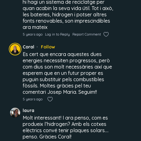
hi hagi un sistema de reciclatge per
quan acabin la seva vida útil. Tot i això,
les bateries, hidrogen i potser altres
fonts renovables, son imprescindibles
ara mateix
5 years ago
Log in to Reply
Report Comment
Coral
Follow
Es cert que encara aquestes dues
energies necessiten progressos, però
com dius son molt necessàries així que
esperem que en un futur proper es
puguin substituir pels combustibles
fòssils. Moltes gràcies pel teu
comentari Josep Maria. Seguim!!
5 years ago
laura
Molt interessant! I ara penso, com es
produeix l’hidrogen? Amb els cotxes
elèctrics convé tenir plaques solars….
penso. Gràcies Coral!