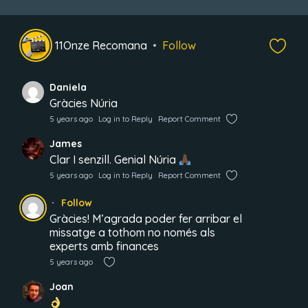
11Onze Recomana
Follow
Daniela
Gràcies Núria
5 years ago
Log in to Reply
Report Comment
James
Clar I senzill. Genial Núria
5 years ago
Log in to Reply
Report Comment
Follow
Gràcies! M’agrada poder fer arribar el
missatge a tothom no només als
experts amb finances
5 years ago
Joan