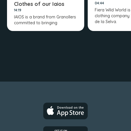
Clothes of our Iaios
04:44
Fiera Wild World is
14:19
clothing company
IAIOS is a brand from Granollers
de la Selva.
committed to bringing