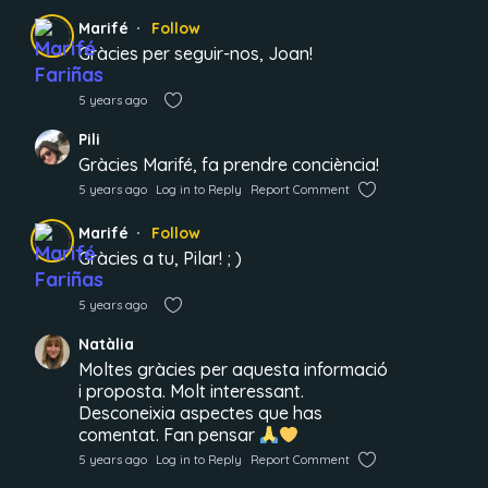
Marifé
Follow
Gràcies per seguir-nos, Joan!
5 years ago
Pili
Gràcies Marifé, fa prendre conciència!
5 years ago
Log in to Reply
Report Comment
Marifé
Follow
Gràcies a tu, Pilar! ; )
5 years ago
Natàlia
Moltes gràcies per aquesta informació
i proposta. Molt interessant.
Desconeixia aspectes que has
comentat. Fan pensar
5 years ago
Log in to Reply
Report Comment