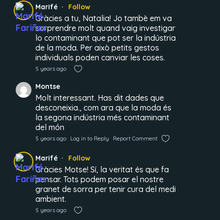
Marifé
Follow
Gràcies a tu, Natalia! Jo tambè em va
sorprendre molt quand vaig investigar
lo contaminant que pot ser la indústria
de la moda. Per això petits gestos
individuals poden canviar les coses.
5 years ago
Montse
Molt interessant. Has dit dades que
desconeixia., com ara que la moda és
la segona indústria més contaminant
del món
5 years ago
Log in to Reply
Report Comment
Marifé
Follow
Gràcies Motse! Sí, la veritat és que fa
pensar. Tots podem posar el nostre
granet de sorra per tenir cura del medi
ambient.
5 years ago