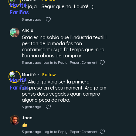
Jajaja…. Segur que no, Laura! ; )
5 years ago
Alicia
Gràcies no sabia que l’industria tèxtil i
per tan de la moda fos tan
contaminant i si ja fa temps que miro
l’armari abans de comprar
5 years ago
Log in to Reply
Report Comment
Marifé
Follow
Sí, Alicia, jo vaig ser la primera
sorpresa en el seu moment. Ara ja em
penso dues vegades quan compro
alguna peça de roba.
5 years ago
Joan
5 years ago
Log in to Reply
Report Comment