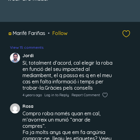
Marifé Fariñas
Follow
View 15 comments
Jordi
Sí, totalment d’acord, cal elegir la roba
en funció del seu impacted al
mediambent, el q passa es q en el meu
cas em falta informació i temps per
trobar-la.Gràcies pels consells
4 years ago
Log in to Reply
Report Comment
Rosa
Compro roba només quan em cal,
m’avorreix un munió “anar de
compres”.
Fa ja molts anys que em fa angúnia
comprar-ne, llegiu les etiquetes? Veieu