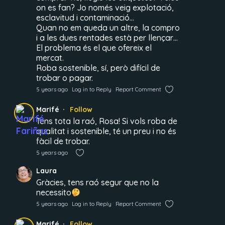
on es fan? Jo només veig explotació,
esclavitud i contaminació…
Quan no em queda un altre, la compro
i a les dues rentades està per llençar…
El problema és el que ofereix el
mercat.
Roba sostenible, sí, però difícil de
trobar o pagar.
5 years ago
Log in to Reply
Report Comment
Marifé
Follow
Tens tota la raó, Rosa! Si vols roba de
qualitat i sostenible, té un preu i no és
fàcil de trobar.
5 years ago
Laura
Gràcies, tens raó segur que no la
necessito
5 years ago
Log in to Reply
Report Comment
Marifé
Follow