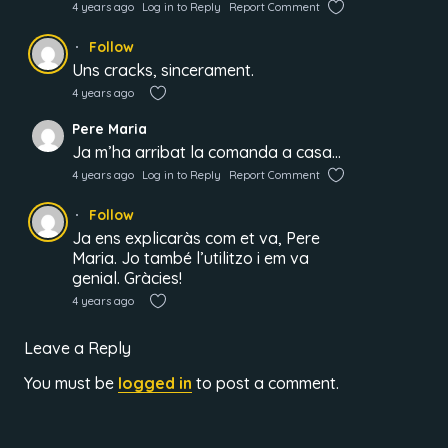
4 years ago
Log in to Reply
Report Comment
Follow
Uns cracks, sincerament.
4 years ago
Pere Maria
Ja m’ha arribat la comanda a casa…
4 years ago
Log in to Reply
Report Comment
Follow
Ja ens explicaràs com et va, Pere
Maria. Jo també l’utilitzo i em va
genial. Gràcies!
4 years ago
Leave a Reply
You must be
logged in
to post a comment.