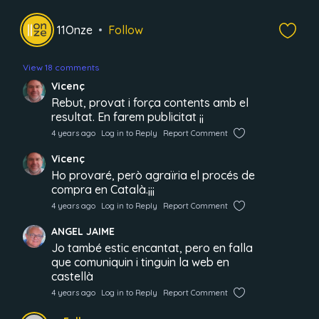
11Onze
Follow
View 18 comments
Vicenç
Rebut, provat i força contents amb el
resultat. En farem publicitat ¡¡
4 years ago
Log in to Reply
Report Comment
Vicenç
Ho provaré, però agraïria el procés de
compra en Català.¡¡¡
4 years ago
Log in to Reply
Report Comment
ANGEL JAIME
Jo també estic encantat, pero en falla
que comuniquin i tinguin la web en
castellà
4 years ago
Log in to Reply
Report Comment