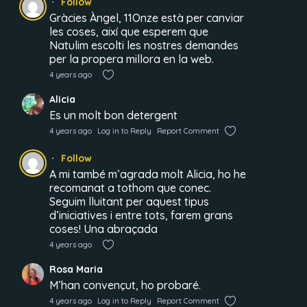
Follow
Gràcies Àngel, 11Onze està per canviar
les coses, així que esperem que
Natulim escolti les nostres demandes
per la propera millora en la web.
4 years ago
Alicia
Es un molt bon detergent
4 years ago
Log in to Reply
Report Comment
Follow
A mi també m’agrada molt Alicia, ho he
recomanat a tothom que conec.
Seguim lluitant per aquest tipus
d’iniciatives i entre tots, farem grans
coses! Una abraçada
4 years ago
Rosa Maria
M’han convençut, ho probaré.
4 years ago
Log in to Reply
Report Comment