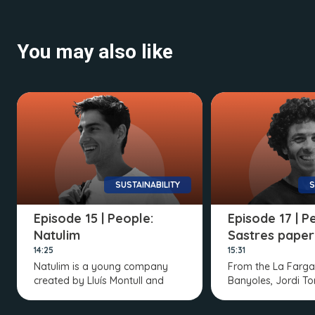
You may also like
SUSTAINABILITY
S
Episode 15 | People:
Episode 17 | P
Natulim
Sastres paper
14:25
15:31
Natulim is a young company
From the La Farga 
created by Lluís Montull and
Banyoles, Jordi To