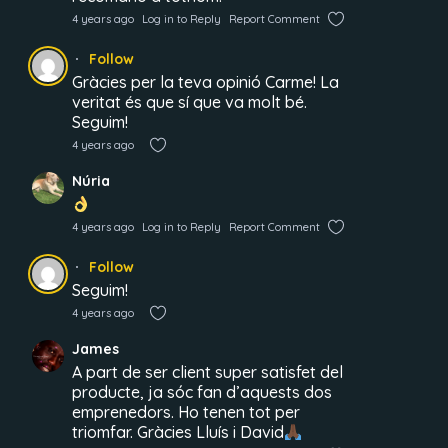
4 years ago
Log in to Reply
Report Comment
Follow
Gràcies per la teva opinió Carme! La
veritat és que sí que va molt bé.
Seguim!
4 years ago
Núria
4 years ago
Log in to Reply
Report Comment
Follow
Seguim!
4 years ago
James
A part de ser client super satisfet del
producte, ja sóc fan d’aquests dos
emprenedors. Ho tenen tot per
triomfar. Gràcies Lluís i David