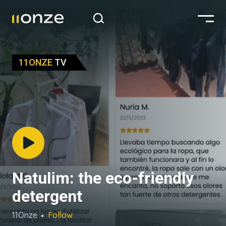
11ONZE
TV
Natulim: the eco-friendly
detergent
11Onze
Follow