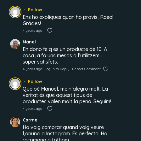
Follow
Ens ho expliques quan ho provis, Rosa!
Gràcies!
4 years ago
Manel
En dono fe q es un producte de 10. A
casa ja fa uns mesos q l’utilitzem i
super satisfets.
4 years ago
Log in to Reply
Report Comment
Follow
Que bé Manuel, me n’alegro molt. La
veritat és que aquest tipus de
productes valen molt la pena. Seguim!
4 years ago
Carme
Ho vaig comprar quand vaig veure
l,anunci a Instagram. És perfecta .Ho
recomano a tothom.