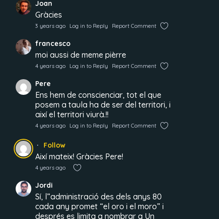
Joan
Gràcies
3 years ago
Log in to Reply
Report Comment
francesco
moi aussi de meme pièrre
4 years ago
Log in to Reply
Report Comment
Pere
Ens hem de conscienciar, tot el que
posem a taula ha de ser del territori, i
així el territori viurà.!!
4 years ago
Log in to Reply
Report Comment
Follow
Així mateix! Gràcies Pere!
4 years ago
Jordi
Sí, l”administració des dels anys 80
cada any promet “el oro i el moro” i
després es limita a nombrar a Un