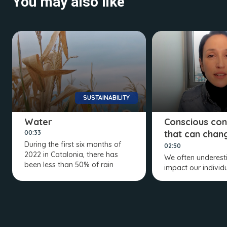
You may also like
SUSTAINABILITY
Water
Conscious co
that can chan
00:33
During the first six months of
world
02:50
2022 in Catalonia, there has
We often underest
been less than 50% of rain
impact our individ