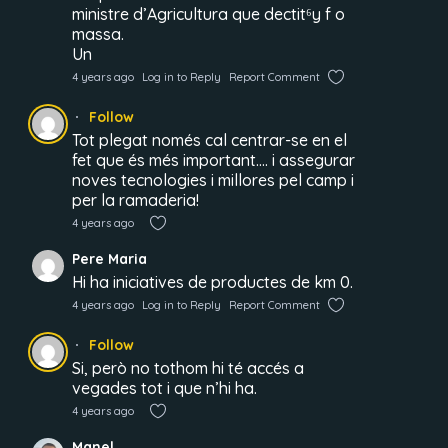
ministre d’Agricultura que dectit⁶y f o
massa.
Un
4 years ago
Log in to Reply
Report Comment
Follow
Tot plegat només cal centrar-se en el
fet que és més important…. i assegurar
noves tecnologies i millores pel camp i
per la ramaderia!
4 years ago
Pere Maria
Hi ha iniciatives de productes de km 0.
4 years ago
Log in to Reply
Report Comment
Follow
Si, però no tothom hi té accés a
vegades tot i que n’hi ha.
4 years ago
Manel