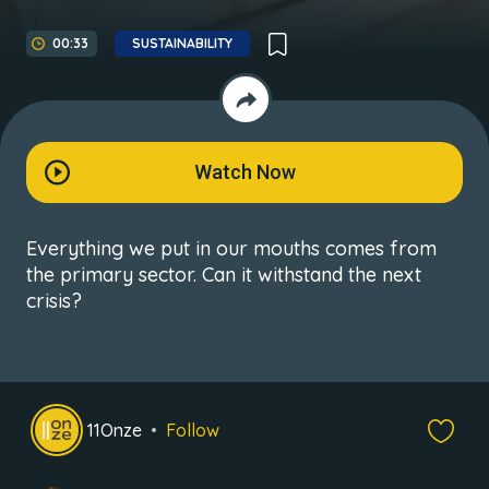
00:33
SUSTAINABILITY
Watch Now
Everything we put in our mouths comes from
the primary sector. Can it withstand the next
crisis?
11Onze
Follow