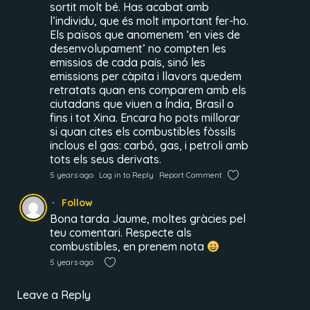
sortit molt bé. Has acabat amb
l’individu, que és molt important fer-ho.
Els països que anomenem ‘en vies de
desenvolupament’ no compten les
emissios de cada país, sinó les
emissions per càpita i llavors quedem
retratats quan ens comparem amb els
ciutadans que viuen a Índia, Brasil o
fins i tot Xina. Encara ho pots millorar
si quan cites els combustibles fòssils
inclous el gas: carbó, gas, i petroli amb
tots els seus derivats.
5 years ago
Log in to Reply
Report Comment
Follow
Bona tarda Jaume, moltes gràcies pel
teu comentari. Respecte als
combustibles, en prenem nota
5 years ago
Leave a Reply