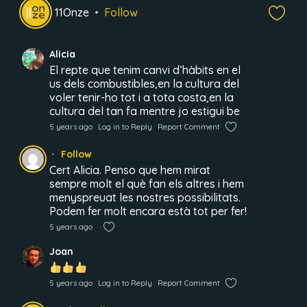
11Onze
Follow
Alicia
El repte que tenim canvi d’hàbits en el
us dels combustibles,en la cultura del
voler tenir-ho tot i a tota costa,en la
cultura del tan fa mentre jo estigui be
5 years ago
Log in to Reply
Report Comment
Follow
Cert Alicia. Penso que hem mirat
sempre molt el què fan els altres i hem
menyspreuat les nostres possibilitats.
Podem fer molt encara està tot per fer!
5 years ago
Joan
5 years ago
Log in to Reply
Report Comment