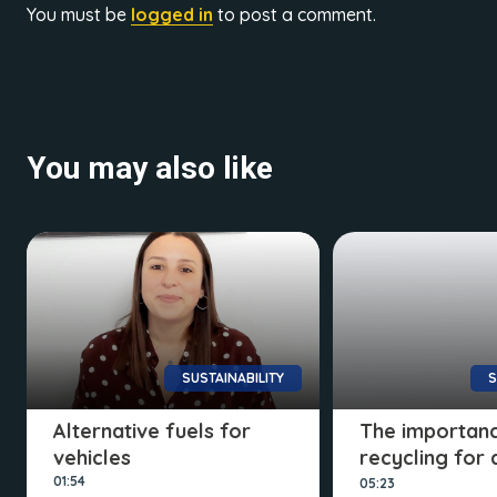
You must be
logged in
to post a comment.
You may also like
SUSTAINABILITY
S
Alternative fuels for
The importan
vehicles
recycling for 
sustainable 
01:54
05:23