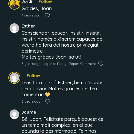
Jordi
Follow
Gràcies, Joan!!!
4 years ago
Esther
Conscienciar, educar, insistir, insistir,
insistir, només així serem capaçes de
veure-ho fora del nostre privilegiat
perímetre.
Moltes gràcies Joan, salut!
5 years ago
Log in to Reply
Report Comment
Follow
Tens tota la raó Esther, hem d’insistir
per canviar. Moltes gràcies pel teu
comentari
5 years ago
Jaume
Bé, Joan. Felicitats perquè aquest és
un tema molt complex, en el que
abunda la desinformació. Te’n has