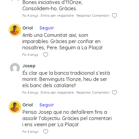
Bones iniciatives d’11Onze,
Consolidem-ho. Gràcies.
Fa 4 anys
Entra per respondre
Reportar Comentari
Oriol
Seguir
Amb una Comunitat així, som
imparables. Gràcies per confiar en
nosaltres, Pere. Seguim a La Plaça!
Fa 4 anys
Josep
És clar que la banca tradicional s’està
morint. Benvinguts 11onze, heu de ser
els banc dels catalans!!
Fa 4 anys
Entra per respondre
Reportar Comentari
Oriol
Seguir
Pensa Josep que no defallirem fins a
assolir l’objectiu. Gràcies pel comentari
i ens veiem per La Plaça!
Fa 4 anys