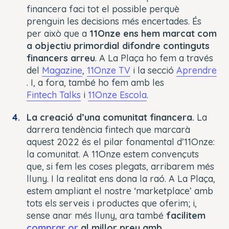
financera faci tot el possible perquè
prenguin les decisions més encertades. És
per això que a
11Onze ens hem marcat com
a objectiu primordial difondre continguts
financers arreu
. A La Plaça ho fem a través
del
Magazine
,
11Onze TV
i la secció
Aprendre
. I, a fora, també ho fem amb les
Fintech Talks
i
11Onze Escola
.
La creació d’una comunitat financera.
La
darrera tendència fintech que marcarà
aquest 2022 és el pilar fonamental d’11Onze:
la comunitat. A 11Onze estem convençuts
que, si fem les coses plegats, arribarem més
lluny. I la realitat ens dona la raó. A La Plaça,
estem ampliant el nostre ‘marketplace’ amb
tots els serveis i productes que oferim; i,
sense anar més lluny, ara també
facilitem
comprar or
al millor preu amb