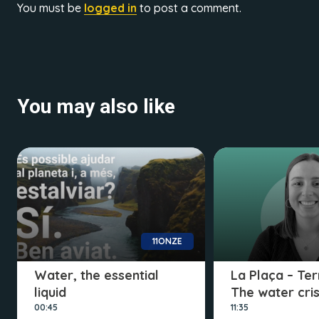
You must be
logged in
to post a comment.
You may also like
11ONZE
Water, the essential
La Plaça – Terr
liquid
The water cris
00:45
11:35