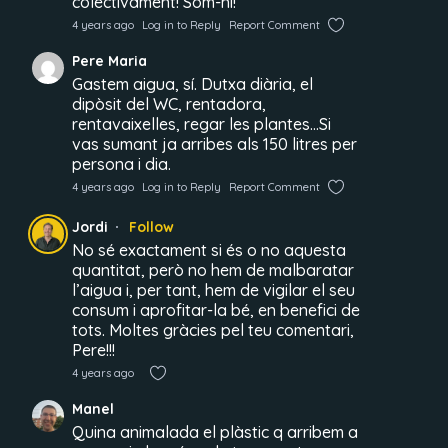
colectivament! Som-hi!
4 years ago
Log in to Reply
Report Comment
Pere Maria
Gastem aigua, sí. Dutxa diària, el
dipòsit del WC, rentadora,
rentavaixelles, regar les plantes…Si
vas sumant ja arribes als 150 litres per
persona i dia.
4 years ago
Log in to Reply
Report Comment
Jordi
Follow
No sé exactament si és o no aquesta
quantitat, però no hem de malbaratar
l’aigua i, per tant, hem de vigilar el seu
consum i aprofitar-la bé, en benefici de
tots. Moltes gràcies pel teu comentari,
Pere!!!
4 years ago
Manel
Quina animalada el plàstic q arribem a