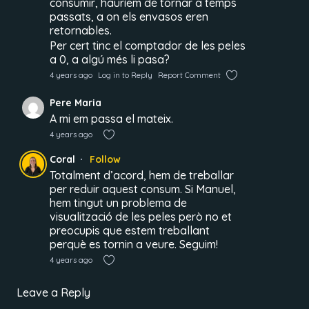
consumir, hauríem de tornar a temps
passats, a on els envasos eren
retornables.
Per cert tinc el comptador de les peles
a 0, a algú més li pasa?
4 years ago
Log in to Reply
Report Comment
Pere Maria
A mi em passa el mateix.
4 years ago
Coral
Follow
Totalment d’acord, hem de treballar
per reduir aquest consum. Si Manuel,
hem tingut un problema de
visualització de les peles però no et
preocupis que estem treballant
perquè es tornin a veure. Seguim!
4 years ago
Leave a Reply