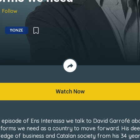
Follow
11ONZE
Watch Now
is episode of Ens Interessa we talk to David Garrofé ab
eforms we need as a country to move forward. His de
edge of business and Catalan society from his 34 year