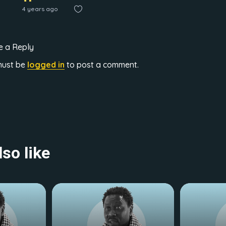
4 years ago
e a Reply
must be
logged in
to post a comment.
so like