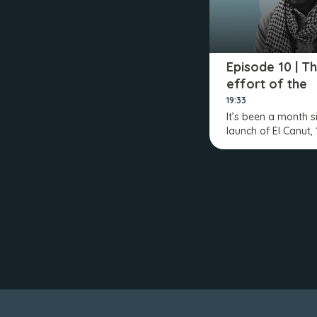
Episode 10 | T
effort of the
community
19:33
It’s been a month s
launch of El Canut,