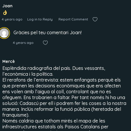
Joan
4 years ago
Log in to Reply
Report Comment
Gràcies pel teu comentari Joan!
4 years ago
Mercè
Esplèndida radiografia del país. Dues vessants,
l’econòmica i la política.
El rerafons de l’entrevista: estem enfangats perquè els
que prenen les decisions econòmiques que ens afecten
ens volen amb l’aigua al coll, controlant que no es
ofeguem. Ens trobarien a faltar. Per tant només hi ha una
solució: Cadascú per ell i podrem fer les coses a la nostra
manera. Inclús reformar la funció pública (heretada del
franquisme).
Només caldria que tothom mirés el mapa de les
infraestructures estatals als Països Catalans per