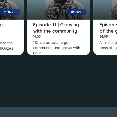
11ONZE
11ONZE
he
Episode 11 | Growing
Episode
with the community
of the g
16:03
24:05
11Onze adapts to your
All indica
ince the
community and grows with
possibilit
 11Onze’s
your