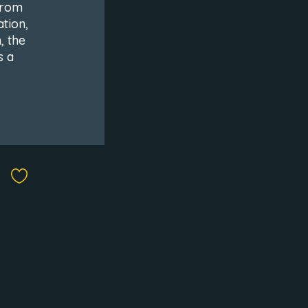
From
tion,
, the
s a