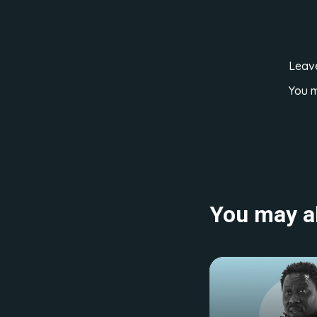
Leav
You 
You may al