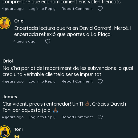
comprendre que econòmicament ens volen trencats.
4 years ago
Log in to Reply
Report Comment
Oriol
Encertada lectura que fa en David Garrofé, Mercè. I
encertada reflexió que aportes a La Plaça.
4 years ago
Oriol
No s’ha parlat del repartiment de les subvencions la qual
crea una veritable clientela sense impunitat
4 years ago
Log in to Reply
Report Comment
James
Clarivident, precís i entenedor! Un 11
. Gràcies David i
Toni per aquesta joia.
4 years ago
Log in to Reply
Report Comment
Toni