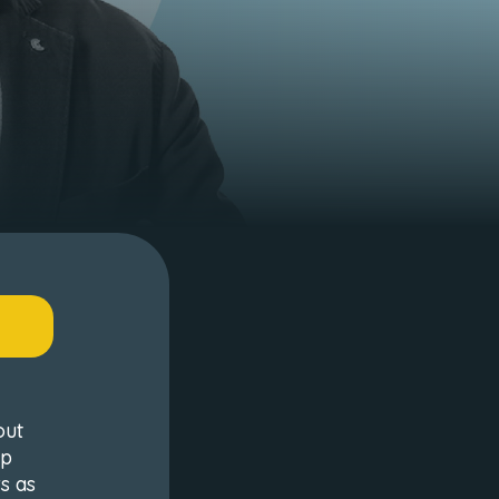
out
ep
s as