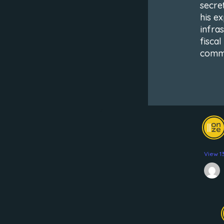
secre
his e
infras
fisca
commu
View 