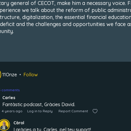
tary general of CECOT, make him a necessary voice. 
xperience we talk about the reform of public administra
tructure, digitalization, the essential financial education
l deficit and the challenges and opportunities we face a
nity.
11Onze
Follow
13 comments
Carles
Fantàstic podcast, Gràcies David.
4 years ago
Log in to Reply
Report Comment
Càrol
I gràcies a tu, Carles, pel teu suport!