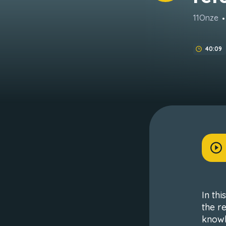
11Onze
40:09
In th
the r
knowl