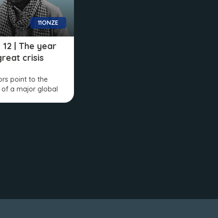
11ONZE
 12 | The year
reat crisis
tors point to the
y of a major global