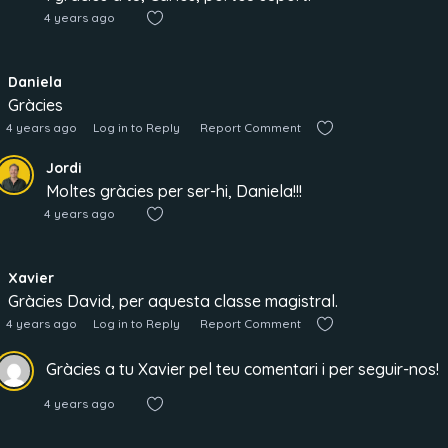
4 years ago
Daniela
Gràcies
4 years ago
Log in to Reply
Report Comment
Jordi
Moltes gràcies per ser-hi, Daniela!!!
4 years ago
Xavier
Gràcies David, per aquesta classe magistral.
4 years ago
Log in to Reply
Report Comment
Gràcies a tu Xavier pel teu comentari i per seguir-nos!
4 years ago