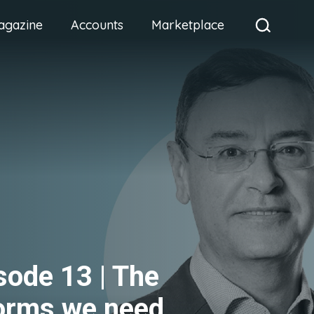
agazine
Accounts
Marketplace
sode 13 | The
orms we need