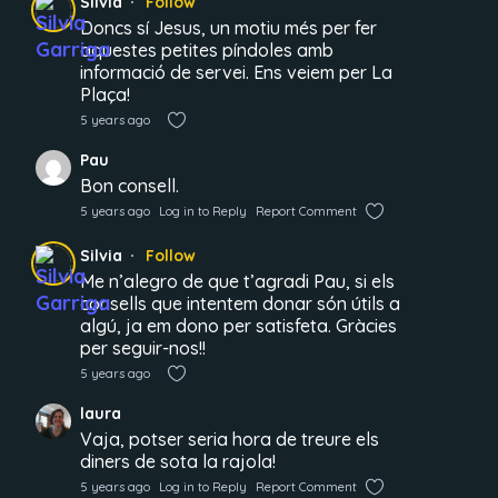
Silvia
Follow
Doncs sí Jesus, un motiu més per fer
aquestes petites píndoles amb
informació de servei. Ens veiem per La
Plaça!
5 years ago
Pau
Bon consell.
5 years ago
Log in to Reply
Report Comment
Silvia
Follow
Me n’alegro de que t’agradi Pau, si els
consells que intentem donar són útils a
algú, ja em dono per satisfeta. Gràcies
per seguir-nos!!
5 years ago
laura
Vaja, potser seria hora de treure els
diners de sota la rajola!
5 years ago
Log in to Reply
Report Comment