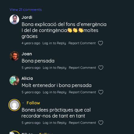
View 21 comments
Jordi
Bona explicació del fons d’emergència
I del de contingència
moltes
gràcies
4 years ago
Log in to Reply
Report Comment
Joan
Bona pensada
5 years ago
Log in to Reply
Report Comment
Alicia
Molt entenedor i bona pensada
5 years ago
Log in to Reply
Report Comment
Follow
Bones idees pràctiques que cal
recordar-nos de tant en tant
5 years ago
Log in to Reply
Report Comment