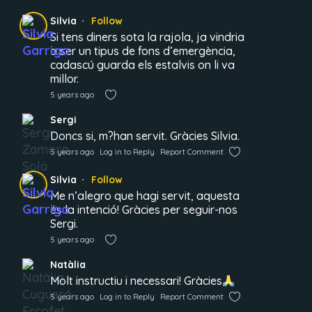
Silvia
Follow
Si tens diners sota la rajola, ja vindria
a ser un tipus de fons d’emergència,
cadascú guarda els estalvis on li va
millor.
5 years ago
Sergi
Doncs si, m?han servit. Gràcies Silvia.
5 years ago
Log in to Reply
Report Comment
Silvia
Follow
Me n’alegro que hagi servit, aquesta
és la intenció! Gràcies per seguir-nos
Sergi.
5 years ago
Natàlia
Molt instructiu i necessari! Gràcies
5 years ago
Log in to Reply
Report Comment