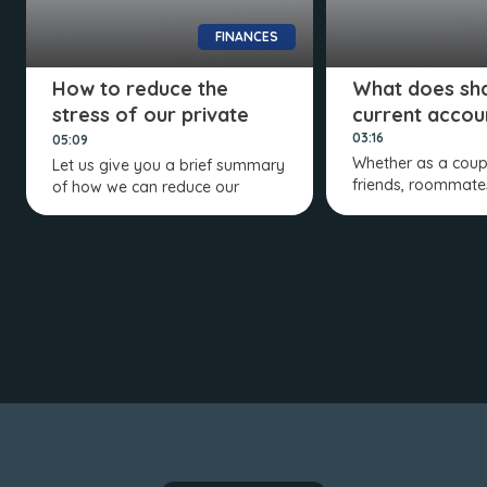
FINANCES
How to reduce the
What does sha
stress of our private
current accoun
finances
03:16
05:09
Whether as a coup
Let us give you a brief summary
friends, roommate
of how we can reduce our