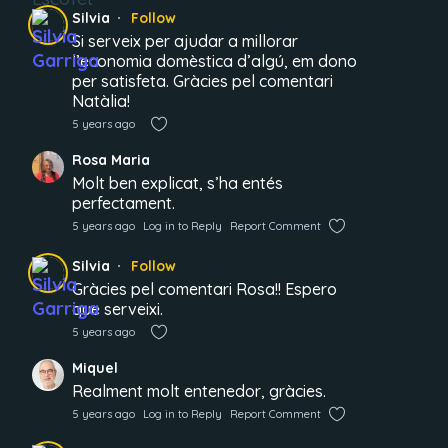
Silvia
Follow
Si serveix per ajudar a millorar
l’economia domèstica d’algú, em dono
per satisfeta. Gràcies pel comentari
Natàlia!
5 years ago
Rosa Maria
Molt ben explicat, s’ha entés
perfectament.
5 years ago
Log in to Reply
Report Comment
Silvia
Follow
Gràcies pel comentari Rosa!! Espero
que serveixi.
5 years ago
Miquel
Realment molt entenedor, gràcies.
5 years ago
Log in to Reply
Report Comment