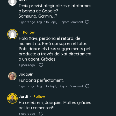
Teniu previst afegir altres plataformes
a banda de Google?
Samsung, Garmin,…?
5 years ago
Log in to Reply
Report Comment
Follow
Hola Xavi, perdona el retard, de
moment no. Però qui sap en el futur.
Pots deixar els teus suggeriments pel
producte a través del xat directament
a un agent. Gràcies
4 years ago
Joaquin
Funciona perfectament.
5 years ago
Log in to Reply
Report Comment
Jordi
Follow
Ho celebrem, Joaquim. Moltes gràcies
pel teu comentari!!!
5 years ago