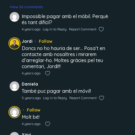
View 26 comments
Impossible pagar amb el mòbil. Perquè
és tant difícil?
4 years ago
Log in to Reply
Report Comment
Jordi
Follow
Doncs no ho hauria de ser… Posa’t en
contacte amb nosaltres i mirarem
d’arreglar-ho. Moltes gràcies pel teu
comentari, Jordi!!!
4 years ago
Daniela
També puc pagar amb el móvil!
5 years ago
Log in to Reply
Report Comment
Follow
Molt bé!
4 years ago
Xavi