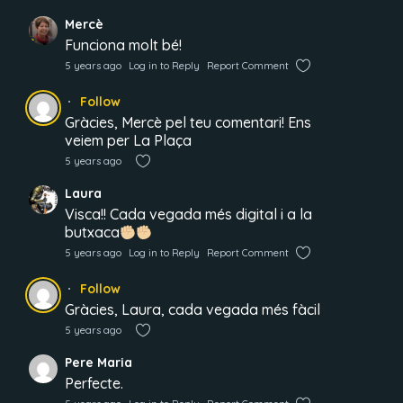
Mercè
Funciona molt bé!
5 years ago
Log in to Reply
Report Comment
Follow
Gràcies, Mercè pel teu comentari! Ens
veiem per La Plaça
5 years ago
Laura
Visca!! Cada vegada més digital i a la
butxaca
5 years ago
Log in to Reply
Report Comment
Follow
Gràcies, Laura, cada vegada més fàcil
5 years ago
Pere Maria
Perfecte.