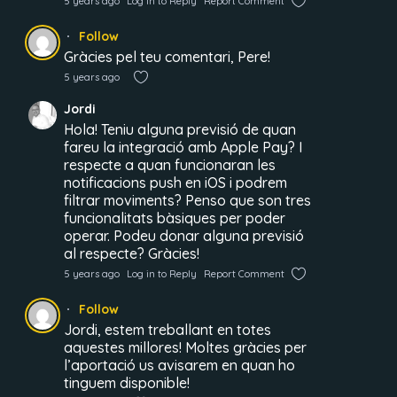
5 years ago
Log in to Reply
Report Comment
Follow
Gràcies pel teu comentari, Pere!
5 years ago
Jordi
Hola! Teniu alguna previsió de quan
fareu la integració amb Apple Pay? I
respecte a quan funcionaran les
notificacions push en iOS i podrem
filtrar moviments? Penso que son tres
funcionalitats bàsiques per poder
operar. Podeu donar alguna previsió
al respecte? Gràcies!
5 years ago
Log in to Reply
Report Comment
Follow
Jordi, estem treballant en totes
aquestes millores! Moltes gràcies per
l’aportació us avisarem en quan ho
tinguem disponible!