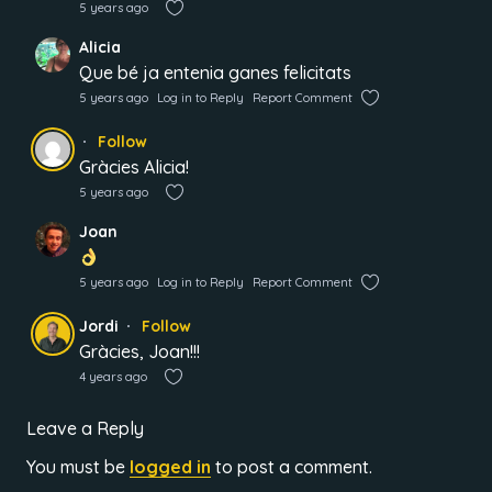
5 years ago
Alicia
Que bé ja entenia ganes felicitats
5 years ago
Log in to Reply
Report Comment
Follow
Gràcies Alicia!
5 years ago
Joan
5 years ago
Log in to Reply
Report Comment
Jordi
Follow
Gràcies, Joan!!!
4 years ago
Leave a Reply
You must be
logged in
to post a comment.