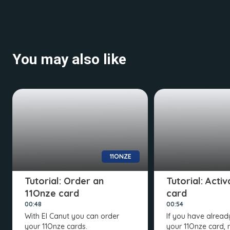
You may also like
11ONZE
Tutorial: Order an
Tutorial: Acti
11Onze card
card
00:48
00:54
With El Canut you can order
If you have alread
your 11Onze cards.
your 11Onze card, 