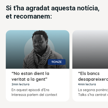
Si t'ha agradat aquesta notícia,
et recomanem:
11ONZE
“No estan dient la
“Els bancs
veritat a la gent”
desapareixer
2min lectura
4min lectura
En aquest episodi d’Ens
La segona ponènci
Interessa parlem del context
Talks s’ha centrat 