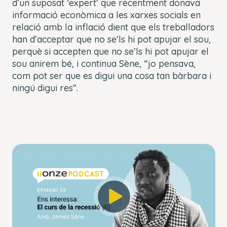
d’un suposat ‘expert’ que recentment donava
informació econòmica a les xarxes socials en
relació amb la inflació dient que els treballadors
han d’acceptar que no se’ls hi pot apujar el sou,
perquè si accepten que no se’ls hi pot apujar el
sou anirem bé, i continua Sène, “jo pensava,
com pot ser que es digui una cosa tan bàrbara i
ningú digui res”.
This
The Video Cloud account was not found.
is
Close
a
Modal
Error Code:
modal
Dialog
VIDEO_CLOUD_ERR_ACCOUNT_NOT_FOUND
window.
Session ID:
2026-08-07:be43205d47beb3b29188f8d0
Player Element ID:
player_6312261082112