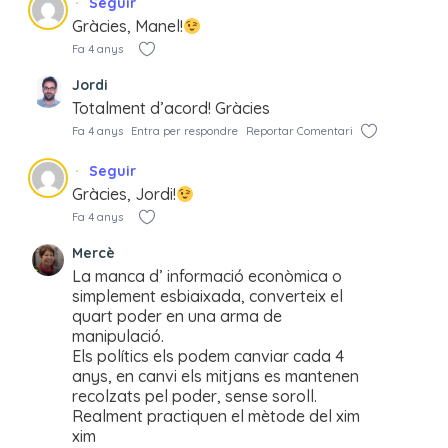
Seguir
Gràcies, Manel!
Fa 4 anys
Jordi
Totalment d’acord! Gràcies
Fa 4 anys
Entra per respondre
Reportar Comentari
Seguir
Gràcies, Jordi!
Fa 4 anys
Mercè
La manca d’ informació econòmica o
simplement esbiaixada, converteix el
quart poder en una arma de
manipulació.
Els polítics els podem canviar cada 4
anys, en canvi els mitjans es mantenen
recolzats pel poder, sense soroll.
Realment practiquen el mètode del xim
xim