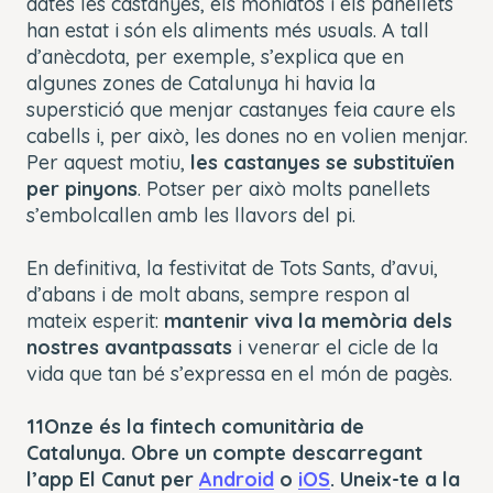
dates les castanyes, els moniatos i els panellets
han estat i són els aliments més usuals. A tall
d’anècdota, per exemple, s’explica que en
algunes zones de Catalunya hi havia la
superstició que menjar castanyes feia caure els
cabells i, per això, les dones no en volien menjar.
Per aquest motiu,
les castanyes se substituïen
per pinyons
. Potser per això molts panellets
s’embolcallen amb les llavors del pi.
En definitiva, la festivitat de Tots Sants, d’avui,
d’abans i de molt abans, sempre respon al
mateix esperit:
mantenir viva la memòria dels
nostres avantpassats
i venerar el cicle de la
vida que tan bé s’expressa en el món de pagès.
11Onze és la fintech comunitària de
Catalunya. Obre un compte descarregant
l’app El Canut per
Android
o
iOS
. Uneix-te a la