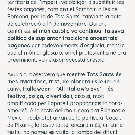
territoris de l’imperi i va obligar a substituir les
festes paganes, com ara el
Samhain
o les de
Pomona, per la de Tots Sants, canviant la data
de celebració a
l’1 de novembre.
Durant
centúries,
el món catòlic va continuar la seva
política de suplantar tradicions ancestrals
paganes
per esdeveniments d’església, mentre
que al món anglosaxó, on el protestantisme era
preeminent, va relaxar aquesta pressió.
Avui dia, observem que mentre
Tots Sants és
més aviat fosc, trist, de plorera i silenci
, en
canvi,
Halloween —‘All Hallow’s Eve’— és
festiva, dolça, divertida
i, això sí, molt
amplificada per l’aparell propagandístic nord-
americà. A la resta del món, com ara Filipines o
Mèxic —i sobretot arran de la pel·lícula ‘Coco’,
de Pixar—, la festivitat té, encara més, un caire
festiu: no només es visita la tomba del difunt,