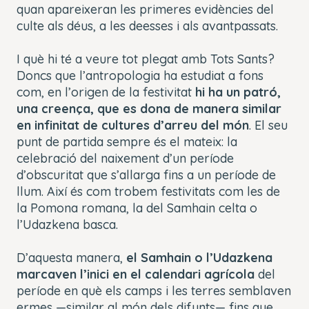
quan apareixeran les primeres evidències del
culte als déus, a les deesses i als avantpassats.
I què hi té a veure tot plegat amb Tots Sants?
Doncs que l’antropologia ha estudiat a fons
com, en l’origen de la festivitat
hi ha un patró,
una creença, que es dona de manera similar
en infinitat de cultures d’arreu del món
. El seu
punt de partida sempre és el mateix: la
celebració del
naixement d’un període
d’obscuritat que s’allarga fins a un període de
llum. Així és com trobem festivitats com les de
la
Pomona romana, la del Samhain celta o
l’
Udazkena basca.
D’aquesta manera,
el Samhain o l’Udazkena
marcaven l’inici en el calendari agrícola
del
període en què els camps i les terres semblaven
ermes —similar al món dels difunts— fins que,