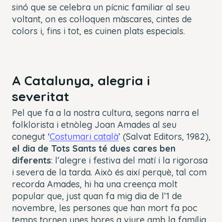
sinó que se celebra un pícnic familiar al seu
voltant, on es col·loquen màscares, cintes de
colors i, fins i tot, es cuinen plats especials.
A Catalunya, alegria i
severitat
Pel que fa a la nostra cultura, segons narra el
folklorista i etnòleg Joan Amades al seu
conegut ‘
Costumari català
’ (Salvat Editors, 1982),
el dia de Tots Sants té dues cares ben
diferents
: l’alegre i festiva del matí i la rigorosa
i severa de la tarda. Això és així perquè, tal com
recorda Amades, hi ha una creença molt
popular que, just quan fa mig dia de l’1 de
novembre, les persones que han mort fa poc
temps tornen unes hores a viure amb la família.