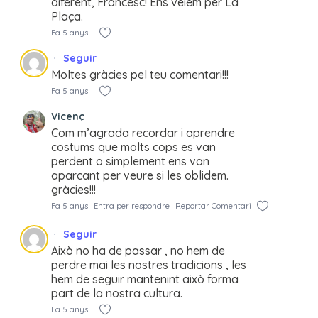
diferent, Francesc! Ens veiem per La
Plaça.
Fa 5 anys
Seguir
Moltes gràcies pel teu comentari!!!
Fa 5 anys
Vicenç
Com m’agrada recordar i aprendre
costums que molts cops es van
perdent o simplement ens van
aparcant per veure si les oblidem.
gràcies!!!
Fa 5 anys
Entra per respondre
Reportar Comentari
Seguir
Això no ha de passar , no hem de
perdre mai les nostres tradicions , les
hem de seguir mantenint això forma
part de la nostra cultura.
Fa 5 anys