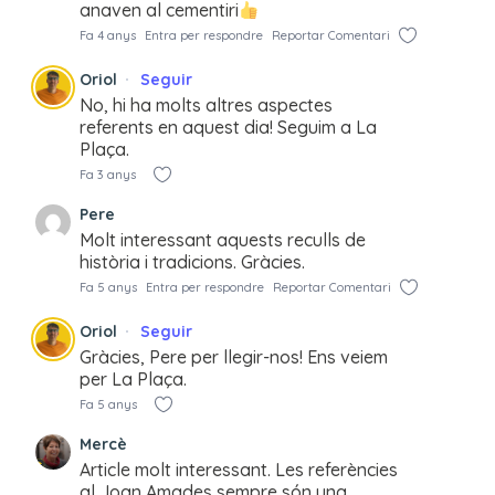
anaven al cementiri
Fa 4 anys
Entra per respondre
Reportar Comentari
Oriol
Seguir
No, hi ha molts altres aspectes
referents en aquest dia! Seguim a La
Plaça.
Fa 3 anys
Pere
Molt interessant aquests reculls de
història i tradicions. Gràcies.
Fa 5 anys
Entra per respondre
Reportar Comentari
Oriol
Seguir
Gràcies, Pere per llegir-nos! Ens veiem
per La Plaça.
Fa 5 anys
Mercè
Article molt interessant. Les referències
al Joan Amades sempre són una