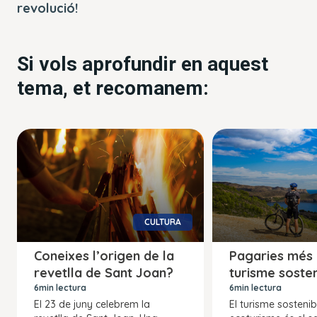
revolució!
Si vols aprofundir en aquest
tema, et recomanem:
CULTURA
Coneixes l’origen de la
Pagaries més 
revetlla de Sant Joan?
turisme soste
6min lectura
6min lectura
El 23 de juny celebrem la
El turisme sostenib