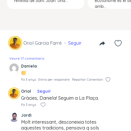
revetlla de Sant Joan. Una...
ecoturisme és el se
amb...
Oriol Garcia Farré
Seguir
Veure 17 comentaris
Daniela
Fa 3 anys
Entra per respondre
Reportar Comentari
Oriol
Seguir
Gràcies, Daniela! Seguim a La Plaça.
Fa 3 anys
Jordi
Molt interessant, desconeixia totes
aquestes tradicions, pensava q sols