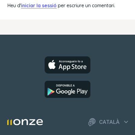
Heu d'
iniciar la sessió
per escriure un comentari.
CATALÀ