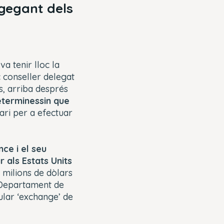
 gegant dels
a tenir lloc la
 conseller delegat
s, arriba després
eterminessin que
sari per a efectuar
nce i el seu
 als Estats Units
 milions de dòlars
 Departament de
pular ‘exchange’ de