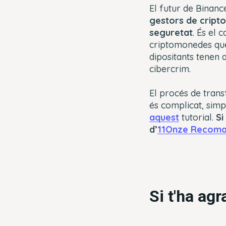
El futur de Binanc
gestors de cripto
seguretat
. És el
criptomonedes que 
dipositants tenen a
cibercrim.
El procés de tran
és complicat, simp
aquest
tutorial.
Si
d’
11Onze Recom
Si t'ha ag