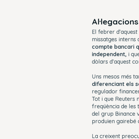
Al·legacions
El febrer d’aquest
missatges interns
compte bancari q
independent,
i qu
dòlars d’aquest 
Uns mesos més tar
diferenciant els s
regulador financer
Tot i que Reuters 
freqüència de les 
del grup Binance v
produïen gairebé 
La creixent preocu