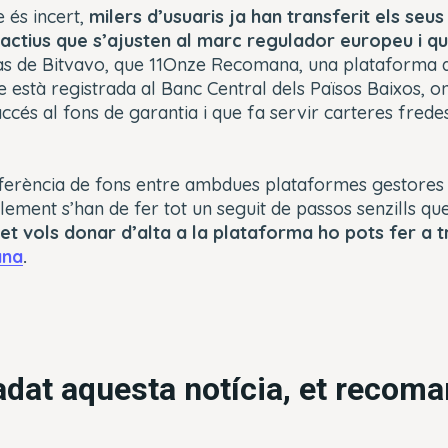
e és incert,
milers d’usuaris ja han transferit els seus
actius que s’ajusten al marc regulador europeu i q
 cas de Bitvavo, que 11Onze Recomana, una plataforma 
està registrada al Banc Central dels Països Baixos, on
ccés al fons de garantia i que fa servir carteres fredes
sferència de fons entre ambdues plataformes gestores 
lement s’han de fer tot un seguit de passos senzills qu
 et vols donar d’alta a la plataforma ho pots fer a t
ana
.
radat aquesta notícia, et recom