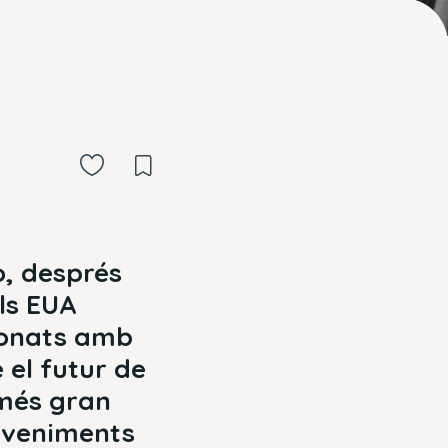
a
, després
ls EUA
ionats amb
 el futur de
 més gran
deveniments