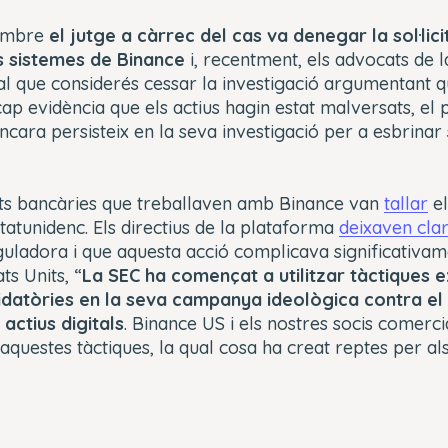
tembre
el jutge a càrrec del cas va denegar la sol·lic
ls sistemes de Binance
i, recentment, els advocats de 
l que considerés cessar la investigació argumentant q
ap evidència que els actius hagin estat malversats, el 
encara persisteix en la seva investigació per a esbrinar
tats bancàries que treballaven amb Binance van
tallar
el
tatunidenc. Els directius de la plataforma
deixaven cla
guladora i que aquesta acció complicava significativam
ts Units, “
La SEC ha començat a utilitzar tàctiques
midatòries en la seva campanya ideològica contra el
actius digitals
. Binance US i els nostres socis comerci
d’aquestes tàctiques, la qual cosa ha creat reptes per a