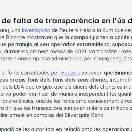
 de falta de transparència en l’ús d
 any, una
investigació
de Reuters treia a la llum que reg
 de Binance mostraven que
la companyia tenia accés 
ue pertanyia al seu operador estatunidenc, supos
e, durant els primers mesos de 2021, va transferir més
compte a una empresa administrada per Changpeng Zh
d, fonts consultades per
Reuters
avisaven que
Binanc
eus propis fons dels fons dels seus clients,
incomplin
 dels EUA que exigeix que els diners dels clients es ma
no va poder verificar de manera independent les quantit
transferències, una de les fonts amb coneixement direc
a dir que les transaccions sumaven milers de milions d
diàriament en comptes del Silvergate Bank.
pació de les autoritats en relació amb les operacions 