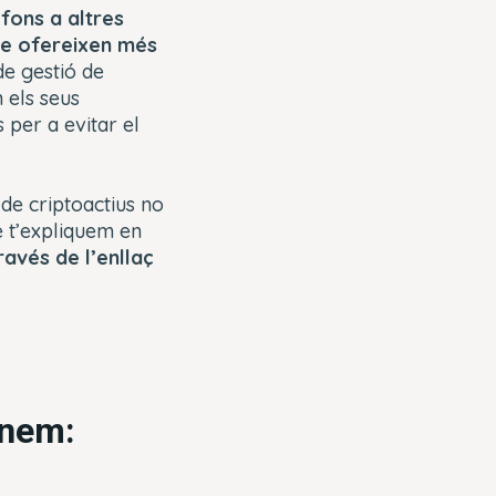
 fons a altres
ue ofereixen més
de gestió de
 els seus
 per a evitar el
de criptoactius no
e t’expliquem en
ravés de l’enllaç
anem: