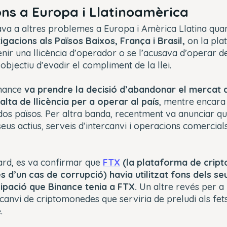
ons a Europa i Llatinoamèrica
ava a altres problemes a Europa i Amèrica Llatina qu
tigacions als Països Baixos, França i Brasil,
on la pla
tenir una llicència d’operador o se l’acusava d’operar 
objectiu d’evadir el compliment de la llei.
inance
va prendre la decisió d’abandonar el mercat 
falta de llicència per a operar al país
, mentre encara
 dos països. Per altra banda, recentment va anunciar q
eus actius, serveis d’intercanvi i operacions comercial
rd, es va confirmar que
FTX
(la plataforma de cript
s d’un cas de corrupció) havia utilitzat fons dels seu
ipació que Binance tenia a FTX.
Un altre revés per a 
canvi de criptomonedes que serviria de preludi als fets
.