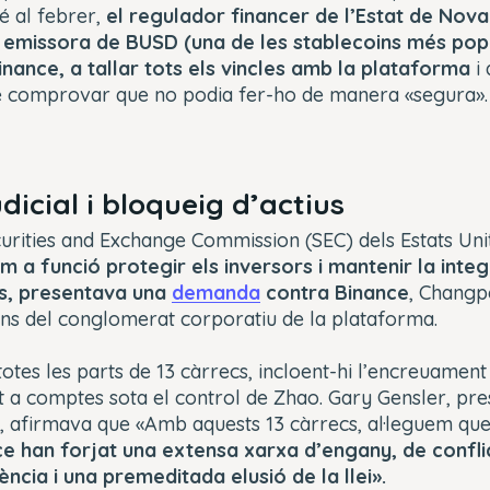
é al febrer,
el regulador financer de l’Estat de Nov
 emissora de BUSD (una de les stablecoins més pop
nance, a tallar tots els vincles amb la plataforma
i 
de comprovar que no podia fer-ho de manera «segura».
icial i bloqueig d’actius
ecurities and Exchange Commission (SEC) dels Estats Uni
m a funció protegir els inversors i mantenir la integ
s, presentava una
demanda
contra Binance
, Changp
dins del conglomerat corporatiu de la plataforma.
otes les parts de 13 càrrecs, incloent-hi l’encreuament 
t a comptes sota el control de Zhao. Gary Gensler, pre
l, afirmava que «Amb aquests 13 càrrecs, al·leguem qu
ce han forjat una extensa xarxa d’engany, de confli
ncia i una premeditada elusió de la llei».