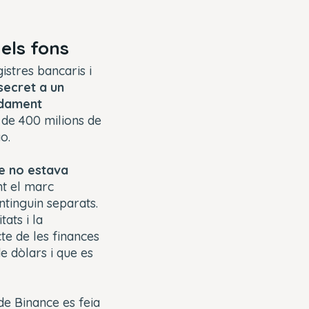
els fons
istres bancaris i
secret a un
adament
 de 400 milions de
ao.
e no estava
t el marc
ntinguin separats.
ats i la
te de les finances
e dòlars i que es
de Binance es feia