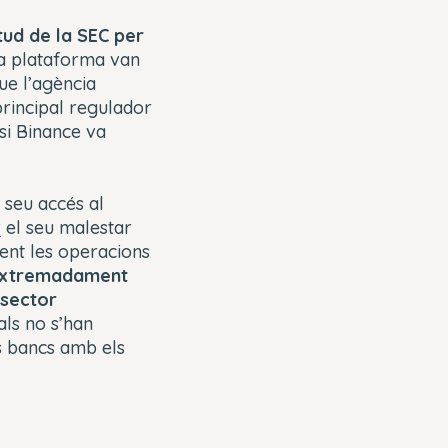
itud de la SEC per
la plataforma van
ue l’agència
principal regulador
 si Binance va
 seu accés al
r
el seu malestar
ent les operacions
 extremadament
 sector
als no s’han
ls bancs amb els