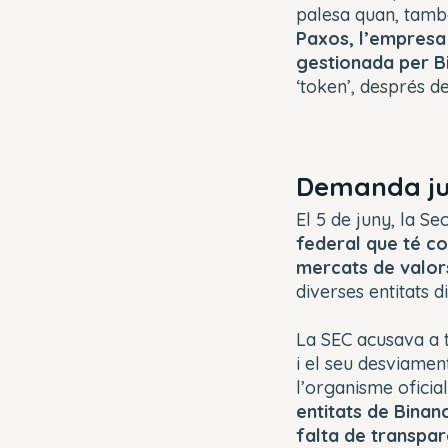
palesa quan, tamb
Paxos, l’empresa
gestionada per Bi
‘token’, després 
Demanda jud
El 5 de juny, la S
federal que té co
mercats de valor
diverses entitats 
La SEC acusava a t
i el seu desviamen
l’organisme oficia
entitats de Binan
falta de transparè