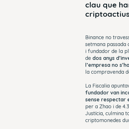
clau que ha
criptoactius
Binance no travess
setmana passada c
i fundador de la p
de
dos anys d’inv
l’empresa no s’ha
la compravenda d
La Fiscalia apunta
fundador van incó
sense respectar 
per a Zhao i de 4
Justícia, culmina 
criptomonedes dur