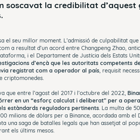
n soscavat la credibilitat d’aquest
.
a el seu millor moment. L’admissió de culpabilitat que v
om a resultat d’un acord entre Changpeng Zhao, antic
lataforma, i el Departament de Justícia dels Estats Unit
estigacions d’ençà que
les autoritats competents d
via registrat com a operador al país
, requisit neces
e criptomonedes.
va que entre l’agost del 2017 i l’octubre del 2022,
Bina
rrer en un “esforç calculat i deliberat” per a operar
els estàndards reguladors pertinents
. La multa de 50
.300 milions de dòlars per a Binance, acordada amb el
tota una saga de batalles legals que han assetjat al po
ant els últims mesos.