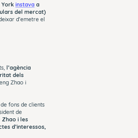
a York
instava
a
ulars del mercat)
deixar d’emetre el
ts,
l’agència
ritat dels
eng Zhao i
de fons de clients
sident de
e
Zhao i les
ctes d’interessos,