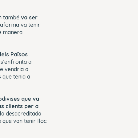
an també
va ser
taforma va tenir
de manera
dels Països
 s’enfronta a
ue vendria a
s que tenia a
odivises que va
s clients per a
la desacreditada
 que van tenir lloc