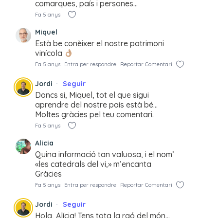
comarques, país i persones…
Fa 5 anys
Miquel
Està be conèixer el nostre patrimoni
vinícola
Fa 5 anys
Entra per respondre
Reportar Comentari
Jordi
Seguir
Doncs si, Miquel, tot el que sigui
aprendre del nostre país està bé…
Moltes gràcies pel teu comentari.
Fa 5 anys
Alicia
Quina informació tan valuosa, i el nom’
«les catedrals del vi,» m’encanta
Gràcies
Fa 5 anys
Entra per respondre
Reportar Comentari
Jordi
Seguir
Hola, Alícia! Tens tota la raó del món…