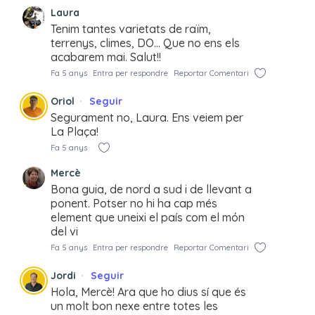
Laura
Tenim tantes varietats de raïm,
terrenys, climes, DO… Que no ens els
acabarem mai. Salut!!
Fa 5 anys
Entra per respondre
Reportar Comentari
Oriol
Seguir
Segurament no, Laura. Ens veiem per
La Plaça!
Fa 5 anys
Mercè
Bona guia, de nord a sud i de llevant a
ponent. Potser no hi ha cap més
element que uneixi el país com el món
del vi
Fa 5 anys
Entra per respondre
Reportar Comentari
Jordi
Seguir
Hola, Mercè! Ara que ho dius sí que és
un molt bon nexe entre totes les