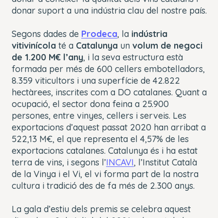
donar suport a una indústria clau del nostre país.
Segons dades de
Prodeca
, la
indústria
vitivinícola
té a
Catalunya
un
volum de negoci
de 1.200 M€ l’any
, i la seva estructura està
formada per més de 600 cellers embotelladors,
8.359 viticultors i una superfície de 42.822
hectàrees, inscrites com a DO catalanes. Quant a
ocupació, el sector dona feina a 25.900
persones, entre vinyes, cellers i serveis. Les
exportacions d’aquest passat 2020 han arribat a
522,13 M€, el que representa el 4,57% de les
exportacions catalanes. Catalunya és i ha estat
terra de vins, i segons l’
INCAVI
, l’Institut Català
de la Vinya i el Vi, el vi forma part de la nostra
cultura i tradició des de fa més de 2.300 anys.
La gala d’estiu dels premis se celebra aquest