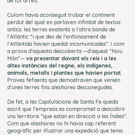
de tot arreu.
Colom havia aconseguit trobar el continent
perdut del qual en parlaven infinitat de textos
antics: les terres existents a l’altra banda de
l’Atlàntic “i que des de l’enfonsament de
l’Atlàntida havien quedat incomunicades”. I com
a prova d’aquesta descoberta —d’aquest “Nou
Món”—
va presentar davant els reis i a les
altes instàncies del regne, els indígenes,
animals, metalls i plantes que havien portat
.
Proves fefaents que demostraven que venien
d’unes terres fins aleshores desconegudes.
De fet, a les Capitulacions de Santa Fe queda
escrit que l’empresa es compromet a descobrir
uns territoris “que estan en direcció a les Índies”.
Com que aleshores no hi havia cap referent
geogràfic per il·lustrar una expedició que tenia