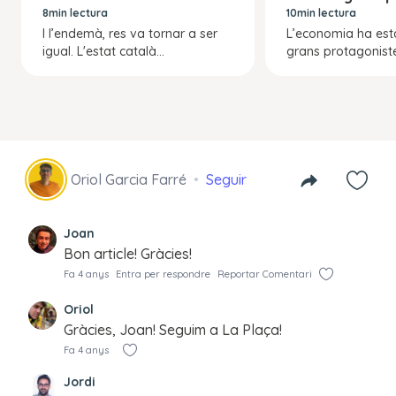
8min lectura
10min lectura
I l’endemà, res va tornar a ser
L’economia ha est
igual. L'estat català...
grans protagonistes
Oriol Garcia Farré
Seguir
Joan
Bon article! Gràcies!
Fa 4 anys
Entra per respondre
Reportar Comentari
Oriol
Gràcies, Joan! Seguim a La Plaça!
Fa 4 anys
Jordi