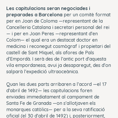
Les
capitulacions
seran negociades i
preparades a Barcelona
per un comitè format
per en Joan de Coloma —representant de la
Cancelleria Catalana i secretari personal del rei
— i per en Joan Peres —representant d’en
Colom— el qual era un destacat doctor en
medicina i reconegut cosmògraf i propietari del
castell de Sant Miquel, als afores de Pals
d’Empordà. I serà des de l’antic port d’aquesta
vila empordanesa, avui ja desaparegut, des d’on
salparà l’expedició ultraoceànica.
Quan les dues parts arribaren a l’acord —el 17
d’abril de 1492— les
capitulacions
foren
enviades immediatament al campament de
Santa Fe de Granada —on s’allotjaven els
monarques catòlics— per a la seva ratificació
oficial (el 30 d’abril de 1492) i, posteriorment,