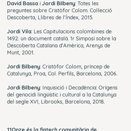
David Bassa
i
Jordi Bilbeny
:
Totes les
preguntes sobre Cristòfor Colom
. Col·lecció
Descoberta, Llibres de l’Índex, 2015.
Jordi Vila
:
Les Capitulacions colombines de
1492: un document català
. 1r Simposi sobre la
Descoberta Catalana d’Amèrica, Arenys de
Munt, 2001.
Jordi Bilbeny
:
Cristòfor Colom, príncep de
Catalunya
, Proa, Col. Perfils, Barcelona, 2006.
Jordi Bilbeny
:
Inquisició i Decadència: Orígens
del genocidi lingüístic i cultural a la Catalunya
del segle XVI
, Librooks, Barcelona, 2018.
11Onze és la fintech comunitària de