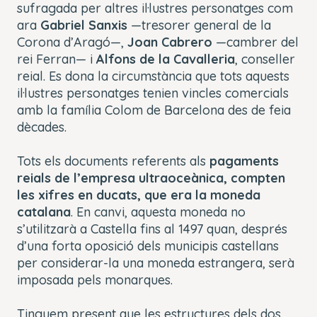
sufragada per altres il·lustres personatges com
ara
Gabriel Sanxis
—tresorer general de la
Corona d’Aragó—,
Joan Cabrero
—cambrer del
rei Ferran— i
Alfons de la Cavalleria
, conseller
reial. Es dona la circumstància que tots aquests
il·lustres personatges tenien vincles comercials
amb la família Colom de Barcelona des de feia
dècades.
Tots els documents referents als
pagaments
reials de l’empresa ultraoceànica, compten
les xifres en ducats, que era la moneda
catalana
. En canvi, aquesta moneda no
s’utilitzarà a Castella fins al 1497 quan, després
d’una forta oposició dels municipis castellans
per considerar-la una moneda estrangera, serà
imposada pels monarques.
Tinguem present que les estructures dels dos