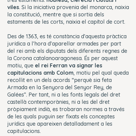
viles
. Si la iniciativa provenia del monarca, naixia
la constitució, mentre que si sortia dels
estaments de les corts, naixia el capítol de cort.
Des de 1363, es té constància d’aquesta pràctica
jurídica a l’hora d’aparellar armades per part
del rei amb els diputats dels diferents regnes de
la Corona catalanoaragonesa. És per aquest
motiu, que
el rei Ferran va signar les
capitulacions
amb Colom
, motiu pel qual queda
recollit en un dels acords “
perquè sia feta
Armada en la Senyora del Senyor Rey, de
Galées
”. Per tant, ni a les fonts legals del dret
castellà contemporànies, ni a les del dret
pròpiament indià, es trobaran normes a través
de les quals puguin ser fixats els conceptes
jurídics que apareixen detalladament a les
capitulacions
.