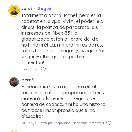
Jordi
Seguir
Totalment d’acord, Manel, però és la
societat en la qual vivim, el poder, els
diners, la política de pandereta, els
interessos de l’Ibex-35 i la
globalització estan a l’ordre del dia i
no hi ha ni ètica, ni moral ni res de res,
tot és hipocresia i enganys, vingui d’on
vingui. Moltes gràcies pel teu
comentari!
Fa 4 anys
Mercè
Fundació Arrels fa una gran i difícil
tasca més enllà de proporcionar béns
materials als sense llar. Segur que
darrera de cadascun hi ha una història
de fracàs i incomprensió que s’ ha
d’escoltar
Fa 4 anys
Entra per respondre
Reportar Comentari