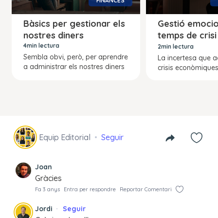
FINANCES
Bàsics per gestionar els
Gestió emocio
nostres diners
temps de crisi
econòmica
4min lectura
2min lectura
Sembla obvi, però, per aprendre
La incertesa que 
a administrar els nostres diners
crisis econòmiques
Equip Editorial
Seguir
Joan
Gràcies
Fa 3 anys
Entra per respondre
Reportar Comentari
Jordi
Seguir