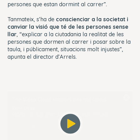
persones que estan dormint al carrer”.
Tanmateix, s’ha de
conscienciar a la societat i
canviar la visió que té de les persones sense
llar
, “explicar a la ciutadania la realitat de les
persones que dormen al carrer i posar sobre la
taula, i públicament, situacions molt injustes”,
apunta el director d’Arrels.
This
The Video Cloud account was not found.
is
Close
a
Modal
Error Code:
modal
Dialog
VIDEO_CLOUD_ERR_ACCOUNT_NOT_FOUND
window.
Session ID:
2026-08-06:cfa2b52ce768d2b098930160
Player Element ID:
player_6311585075112