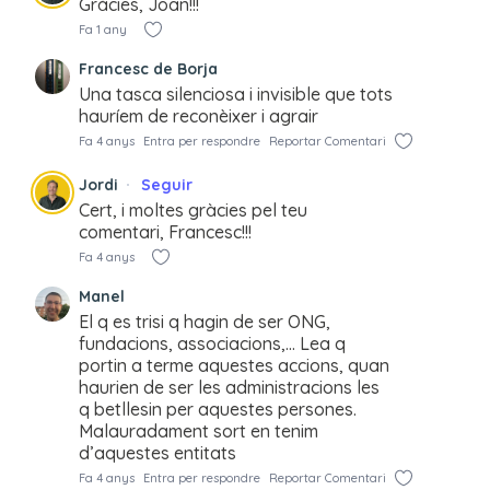
Gràcies, Joan!!!
Fa 1 any
Francesc de Borja
Una tasca silenciosa i invisible que tots
hauríem de reconèixer i agrair
Fa 4 anys
Entra per respondre
Reportar Comentari
Jordi
Seguir
Cert, i moltes gràcies pel teu
comentari, Francesc!!!
Fa 4 anys
Manel
El q es trisi q hagin de ser ONG,
fundacions, associacions,… Lea q
portin a terme aquestes accions, quan
haurien de ser les administracions les
q betllesin per aquestes persones.
Malauradament sort en tenim
d’aquestes entitats
Fa 4 anys
Entra per respondre
Reportar Comentari