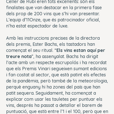
Celler de Rubí eren tots excel·lents: són els
finalistes que van destacar en la primera fase
dels prop de 200 vins que s’hi van presentar.
L’equip d’11Onze, que és patrocinador oficial,
n’ha estat espectador de luxe.
Amb les instruccions precises de la directora
dels premis, Ester Bachs, els tastadors han
començat el seu ritual. “
Els vins estan aquí per
treure nota
”, ha assenyalat. Bachs ha dirigit
l’acte amb un respecte escrupolós i ha recordat
que els Premis Vinari segueixen sumant edicions
i fan costat al sector, que està patint els efectes
de la pandèmia, però també de la meteorologia,
perquè enguany hi ha zones del país que han
patit sequera. Seguidament, ha començat a
explicar com usar les tauletes per puntuar els
vins, després ha passat a detallar el barem de
puntuació, que està entre l’1 i el 100, però que en