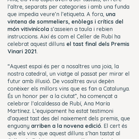
l’altre, separats per categories i amb una funda
que impedia veure’n l’etiqueta. A fora,
una
vintena de sommeliers, enòlegs i crítics del
món vitivinícola
s’asseien a taula i rebien
instruccions. Així és com el Celler de Rubí ha
celebrat aquest dilluns
el tast final dels Premis
Vinari 2021
.
“Aquest espai és per a nosaltres una joia, la
nostra catedral, un viatge al passat per mirar el
futur amb il·lusió. De vosaltres avui depèn
conèixer els millors vins que es fan a Catalunya.
És un honor per a la ciutat”, ha començat a
celebrar l’alcaldessa de Rubí, Ana María
Martínez. L’equipament ha estat testimoni
d’aquest tast des del naixement dels premis, que
enguany
arriben a la novena edició
. El cert és
que els vins que aquest dilluns s’han tastat al