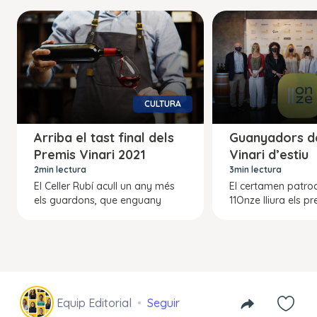
CULTURA
Arriba el tast final dels
Guanyadors d
Premis Vinari 2021
Vinari d’estiu
2min lectura
3min lectura
El Celler Rubí acull un any més
El certamen patroc
els guardons, que enguany
11Onze lliura els pr
Equip Editorial
Seguir