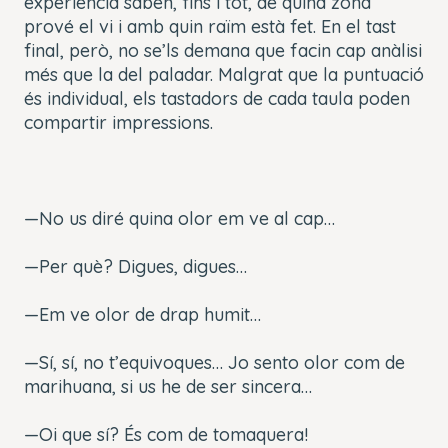
experiència saben, fins i tot, de quina zona
prové el vi i amb quin raïm està fet. En el tast
final, però, no se’ls demana que facin cap anàlisi
més que la del paladar. Malgrat que la puntuació
és individual, els tastadors de cada taula poden
compartir impressions.
—No us diré quina olor em ve al cap…
—Per què? Digues, digues…
—Em ve olor de drap humit…
—Sí, sí, no t’equivoques… Jo sento olor com de
marihuana, si us he de ser sincera…
—Oi que sí? És com de tomaquera!