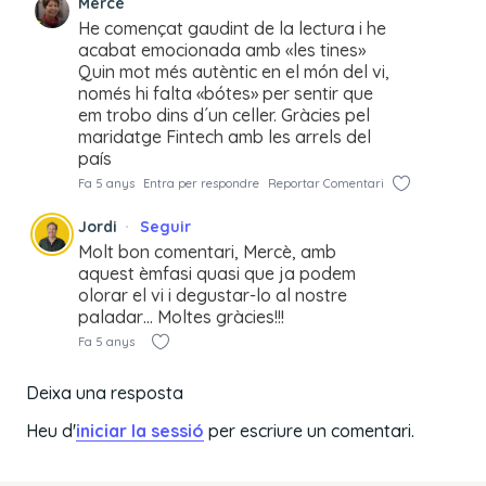
Mercè
He començat gaudint de la lectura i he
acabat emocionada amb «les tines»
Quin mot més autèntic en el món del vi,
només hi falta «bótes» per sentir que
em trobo dins d´un celler. Gràcies pel
maridatge Fintech amb les arrels del
país
Fa 5 anys
Entra per respondre
Reportar Comentari
Jordi
Seguir
Molt bon comentari, Mercè, amb
aquest èmfasi quasi que ja podem
olorar el vi i degustar-lo al nostre
paladar… Moltes gràcies!!!
Fa 5 anys
Deixa una resposta
Heu d'
iniciar la sessió
per escriure un comentari.