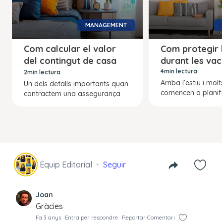
MANAGEMENT
Com calcular el valor
Com protegir l
del contingut de casa
durant les va
teva
4min lectura
2min lectura
Arriba l’estiu i molt
Un dels detalls importants quan
comencen a planifi
contractem una assegurança
Equip Editorial
Seguir
Joan
Gràcies
Fa 3 anys
Entra per respondre
Reportar Comentari