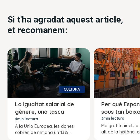
Si t'ha agradat aquest article,
et recomanem:
CULTURA
La igualtat salarial de
Per què Espan
gènere, una tasca
sous tan baix
pendent
3min lectura
4min lectura
Malgrat tenir el s
A la Unió Europea, les dones
alt de la història, el
cobren de mitjana un 13%...