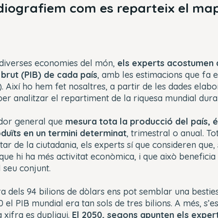
diografiem com es reparteix el ma
diverses economies del món,
els experts acostumen a
 brut (PIB) de cada país
, amb les estimacions que fa 
). Així ho hem fet nosaltres, a partir de les dades elab
 per analitzar el repartiment de la riquesa mundial dura
ador general que
mesura tota la producció del país, és
oduïts en un termini determinat
, trimestral o anual. To
tar de la ciutadania, els experts sí que consideren que, 
que hi ha més activitat econòmica, i que això beneficia 
 seu conjunt.
ra dels 94 bilions de dòlars ens pot semblar una besties
 el PIB mundial era tan sols de tres bilions. A més, s’e
 xifra es dupliqui.
El 2050, segons apunten els expert