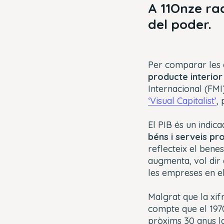
A 11Onze ra
del poder.
Per comparar les 
producte interior
Internacional (FMI
‘Visual Capitalist’
,
El PIB és un indic
béns i serveis pr
reflecteix el benes
augmenta, vol dir 
les empreses en el
Malgrat que la xif
compte que el 1970
pròxims 30 anys la