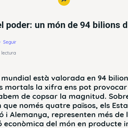
l poder: un món de 94 bilions d
Seguir
 lectura
mundial està valorada en 94 bilion
s mortals la xifra ens pot provocar 
abem de copsar la magnitud. Sobr
que només quatre països, els Estat
pó i Alemanya, representen més de 
ó econòmica del món en producte in