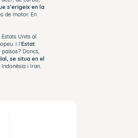
e s’erigeix en la
es de motor. En
Estats Units al
peu. I l’
Estat
u països? Doncs,
al, se situa en el
 Indonèsia i Iran.