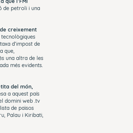
ja que l’FMI
ó de petroli i una
ó de creixement
s tecnològiques
taxa d’impost de
a que,
s una altra de les
gada més evidents.
tita del món,
sa a aquest país
el domini web .tv
ista de països
 Palau i Kiribati,