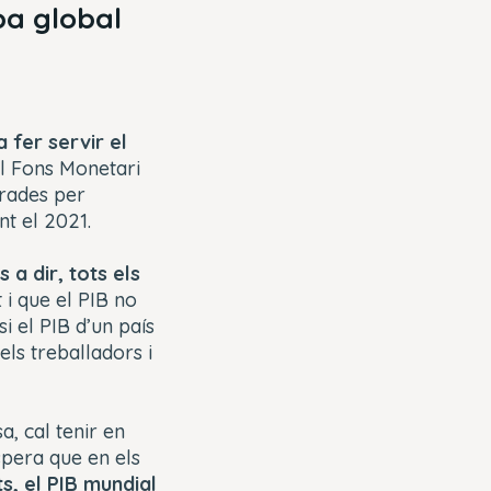
pa global
 fer servir el
el Fons Monetari
orades per
nt el 2021.
 a dir, tots els
t i que el PIB no
si el PIB d’un país
els treballadors i
a, cal tenir en
spera que en els
s, el PIB mundial