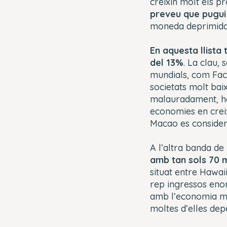
creixin molt els p
preveu que pugui 
moneda deprimida
En aquesta llista
del 13%
. La clau,
mundials, com Fac
societats molt bai
malauradament, ha
economies en creix
Macao es considera
A l’altra banda de
amb tan sols 70 m
situat entre Hawaii
rep ingressos enor
amb l’economia més
moltes d’elles dep