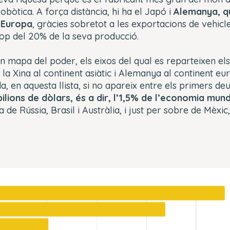
robòtica. A força distància, hi ha el Japó i
Alemanya, qu
’Europa
, gràcies sobretot a les exportacions de vehicl
rop del 20% de la seva producció.
n mapa del poder, els eixos del qual es reparteixen els 
la Xina al continent asiàtic i Alemanya al continent euro
a, en aquesta llista, si no apareix entre els primers de
ilions de dòlars, és a dir, l’1,5% de l’economia mundi
ta de Rússia, Brasil i Austràlia, i just per sobre de Mèxic,