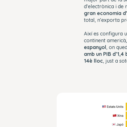
d’electrònica i de 
gran economia d
total, n’exporta p
Així es configura u
continent americà, 
espanyol
, on qued
amb un PIB d’1,4 b
14è lloc
, just a so