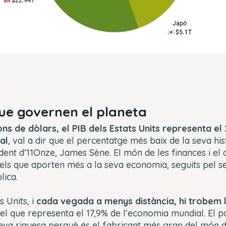
que governen el planeta
ons de dòlars, el PIB dels Estats Units representa el
al
, val a dir que el percentatge més baix de la seva his
dent d’11Onze, James Sène. El món de les finances i el 
ls que aporten més a la seva economia, seguits pel se
lica.
s Units, i
cada vegada a menys distància, hi trobem l
 el que representa el 17,9% de l’economia mundial. El p
eva riquesa perquè és el fabricant més gran del món d