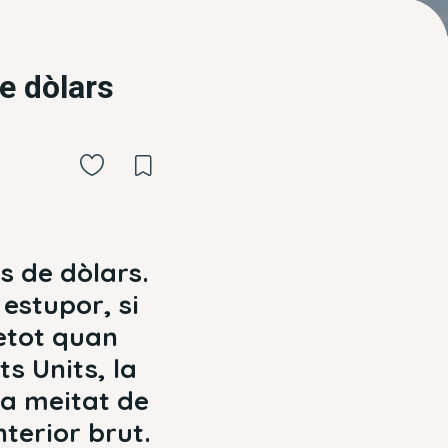
e dòlars
s de dòlars.
estupor, si
etot quan
s Units, la
la meitat de
terior brut.