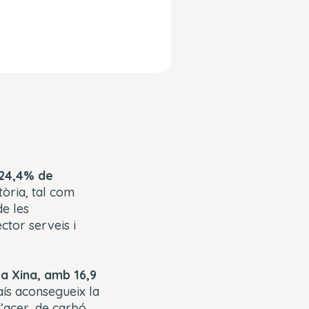
 24,4% de
tòria, tal com
de les
ctor serveis i
a Xina, amb 16,9
aís aconsegueix la
’acer, de carbó,