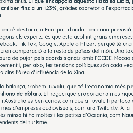
ròxims anys.
El que encapçala aquesta llista és Líbia, 
créixer fins a un 123%
, gràcies sobretot a l’exportaci
.
 també destaca, a Europa, Irlanda, amb una previsi
 segons els experts, és que està acollint grans emprese
ebook, Tik Tok, Google, Apple o Pfizer, perquè té una 
xa en comparació a la resta de països del món. Una tax
urà de pujar pels acords signats amb l’OCDE. Macao é
ement i, per això, les tensions polítiques són cada ve
 dins l’àrea d’influència de la Xina.
 la balança, trobem
Tuvalu, que té l’economia més pe
ilions de dòlars
. El negoci que proporciona més rique
 i Austràlia és ben curiós: com que a Tuvalu li pertoca 
mes d’empreses audiovisuals, com ara Twitch.tv. A la ll
 minsa hi ha moltes illes petites d’Oceania, com Nauru,
endents del turisme.