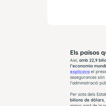
Els països 
Així,
amb 22,9 bili
l’economia mundi
explicava
el presi
assegurances són e
l’administració púb
Per sota dels Estat
bilions de dòlars
,
major part de la s