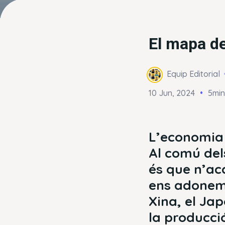
El mapa de
Equip Editorial
10 Jun, 2024
5min
L’economia 
Al comú del
és que n’ac
ens adonem 
Xina, el Ja
la producci