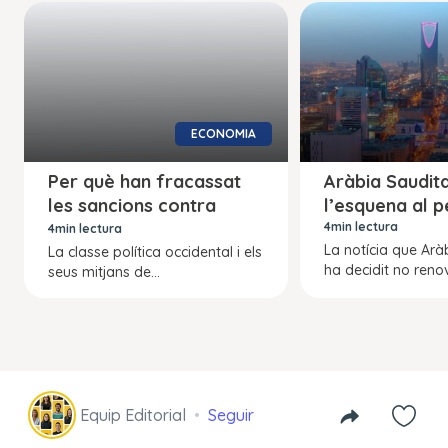
ECONOMIA
Per què han fracassat
Aràbia Saudit
les sancions contra
l’esquena al 
Rússia
4min lectura
4min lectura
La notícia que Arà
La classe política occidental i els
ha decidit no renov
seus mitjans de...
Equip Editorial
Seguir