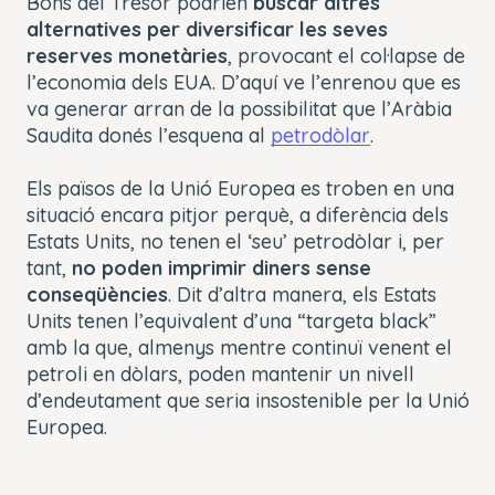
Bons del Tresor podrien
buscar altres
alternatives per diversificar les seves
reserves monetàries
, provocant el col·lapse de
l’economia dels EUA. D’aquí ve l’enrenou que es
va generar arran de la possibilitat que l’Aràbia
Saudita donés l’esquena al
petrodòlar
.
Els països de la Unió Europea es troben en una
situació encara pitjor perquè, a diferència dels
Estats Units, no tenen el ‘seu’ petrodòlar i, per
tant,
no poden imprimir diners sense
conseqüències
. Dit d’altra manera, els Estats
Units tenen l’equivalent d’una “targeta black”
amb la que, almenys mentre continuï venent el
petroli en dòlars, poden mantenir un nivell
d’endeutament que seria insostenible per la Unió
Europea.