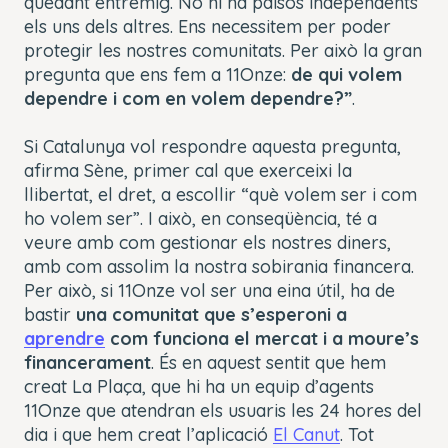
quedant entremig. No hi ha països independents
els uns dels altres. Ens necessitem per poder
protegir les nostres comunitats. Per això la gran
pregunta que ens fem a 11Onze:
de qui volem
dependre i com en volem dependre?”
.
Si Catalunya vol respondre aquesta pregunta,
afirma Sène, primer cal que exerceixi la
llibertat, el dret, a escollir “què volem ser i com
ho volem ser”. I això, en conseqüència, té a
veure amb com gestionar els nostres diners,
amb com assolim la nostra sobirania financera.
Per això, si 11Onze vol ser una eina útil, ha de
bastir
una comunitat que s’esperoni a
aprendre
com funciona el mercat i a moure’s
financerament
. És en aquest sentit que hem
creat La Plaça, que hi ha un equip d’agents
11Onze que atendran els usuaris les 24 hores del
dia i que hem creat l’aplicació
El Canut
. Tot