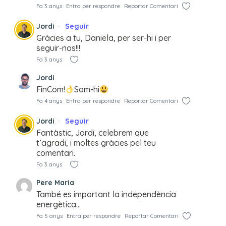
Fa 3 anys
Entra per respondre
Reportar Comentari
Jordi
Seguir
Gràcies a tu, Daniela, per ser-hi i per
seguir-nos!!!
Fa 3 anys
Jordi
FinCom!
Som-hi
Fa 4 anys
Entra per respondre
Reportar Comentari
Jordi
Seguir
Fantàstic, Jordi, celebrem que
t’agradi, i moltes gràcies pel teu
comentari.
Fa 3 anys
Pere Maria
També es important la independència
energètica…
Fa 5 anys
Entra per respondre
Reportar Comentari