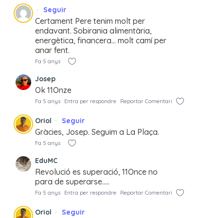
Seguir
Certament Pere tenim molt per
endavant. Sobirania alimentària,
energètica, financera… molt camí per
anar fent.
Fa 5 anys
Josep
Ok 11Onze
Fa 5 anys
Entra per respondre
Reportar Comentari
Oriol
Seguir
Gràcies, Josep. Seguim a La Plaça.
Fa 5 anys
EduMC
Revolució es superació, 11Once no
para de superarse…..
Fa 5 anys
Entra per respondre
Reportar Comentari
Oriol
Seguir