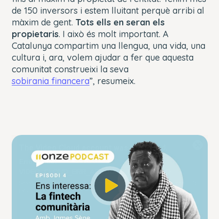
de 150 inversors i estem lluitant perquè arribi al
màxim de gent.
Tots ells en seran els
propietaris
. I això és molt important. A
Catalunya compartim una llengua, una vida, una
cultura i, ara, volem ajudar a fer que aquesta
comunitat construeixi la seva
sobirania financera
”, resumeix.
This
The Video Cloud account was not found.
is
Close
a
Modal
Error Code:
modal
Dialog
VIDEO_CLOUD_ERR_ACCOUNT_NOT_FOUND
window.
Session ID:
2026-08-07:d32cad0e364c203d812f3ec8
Player Element ID:
player_6263360315001