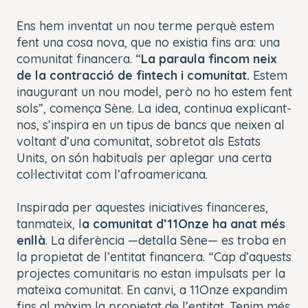
Ens hem inventat un nou terme perquè estem
fent una cosa nova, que no existia fins ara: una
comunitat financera. “
La paraula fincom neix
de la contracció de fintech i comunitat.
Estem
inaugurant un nou model, però no ho estem fent
sols”, comença Sène. La idea, continua explicant-
nos, s’inspira en un tipus de bancs que neixen al
voltant d’una comunitat, sobretot als Estats
Units, on són habituals per aplegar una certa
col·lectivitat com l’afroamericana.
Inspirada per aquestes iniciatives financeres,
tanmateix, l
a comunitat d’11Onze ha anat més
enllà
. La diferència —detalla Sène— es troba en
la propietat de l’entitat financera. “Cap d’aquests
projectes comunitaris no estan impulsats per la
mateixa comunitat. En canvi, a 11Onze expandim
fins al màxim la propietat de l’entitat. Tenim més