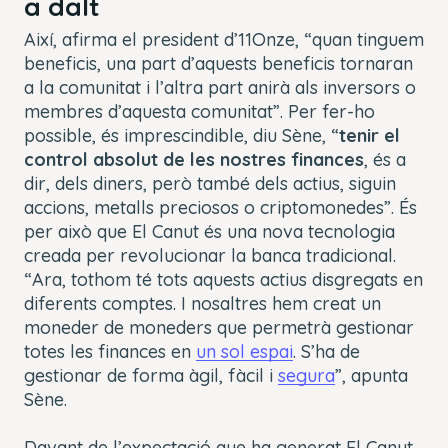
a dalt
Així, afirma el president d’11Onze, “quan tinguem
beneficis, una part d’aquests beneficis tornaran
a la comunitat i l’altra part anirà als inversors o
membres d’aquesta comunitat”. Per fer-ho
possible, és imprescindible, diu Sène, “
tenir el
control absolut de les nostres finances
, és a
dir, dels diners, però també dels actius, siguin
accions, metalls preciosos o criptomonedes”. És
per això que El Canut és una nova tecnologia
creada per revolucionar la banca tradicional.
“Ara, tothom té tots aquests actius disgregats en
diferents comptes. I nosaltres hem creat un
moneder de moneders que permetrà gestionar
totes les finances en
un sol espai
. S’ha de
gestionar de forma àgil, fàcil i
segura
”, apunta
Sène.
Davant de l’expectació que ha generat El Canut,