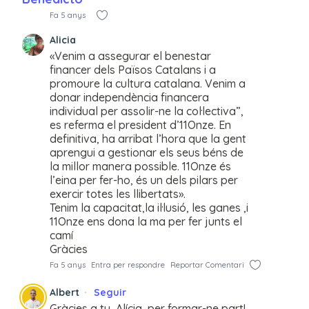
Fa 5 anys
Alicia
«Venim a assegurar el benestar
financer dels Països Catalans i a
promoure la cultura catalana. Venim a
donar independència financera
individual per assolir-ne la col·lectiva”,
es referma el president d’11Onze. En
definitiva, ha arribat l’hora que la gent
aprengui a gestionar els seus béns de
la millor manera possible. 11Onze és
l’eina per fer-ho, és un dels pilars per
exercir totes les llibertats».
Tenim la capacitat,la il·lusió, les ganes ,i
11Onze ens dona la ma per fer junts el
camí
Gràcies
Fa 5 anys
Entra per respondre
Reportar Comentari
Albert
Seguir
Gràcies a tu, Alícia, per formar-ne part!