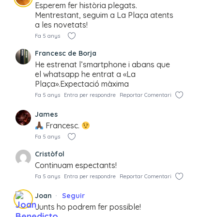
Esperem fer història plegats.
Mentrestant, seguim a La Plaça atents
a les novetats!
Fa 5 anys
Francesc de Borja
He estrenat l’smartphone i abans que
el whatsapp he entrat a «La
Plaça».Expectació màxima
Fa 5 anys
Entra per respondre
Reportar Comentari
James
Francesc.
Fa 5 anys
Cristòfol
Continuam espectants!
Fa 5 anys
Entra per respondre
Reportar Comentari
Joan
Seguir
Junts ho podrem fer possible!