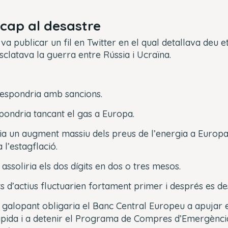
cap al desastre
 va publicar un fil en Twitter en el qual detallava deu 
sclatava la guerra entre Rússia i Ucraïna.
respondria amb sancions.
pondria tancant el gas a Europa.
ia un augment massiu dels preus de l’energia a Europ
 l’estagflació.
 assoliria els dos dígits en dos o tres mesos.
s d’actius fluctuarien fortament primer i després es d
ó galopant obligaria el Banc Central Europeu a apujar e
pida i a detenir el Programa de Compres d’Emergència