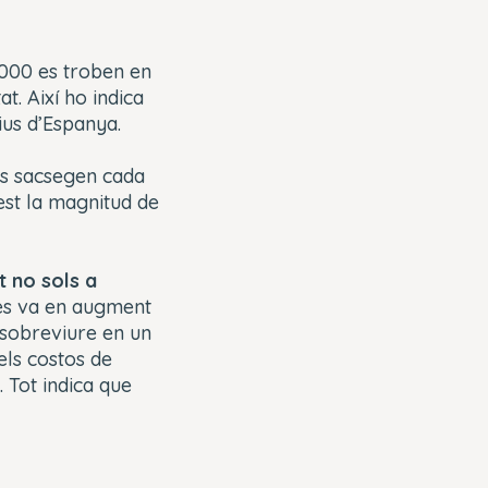
.000 es troben en
t. Així ho indica
ius d’Espanya.
ens sacsegen cada
est la magnitud de
 no sols a
ses va en augment
l sobreviure en un
els costos de
 Tot indica que