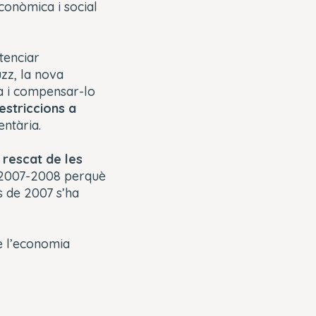
econòmica i social
tenciar
zz, la nova
ca i compensar-lo
estriccions a
entària.
 rescat de les
e 2007-2008 perquè
s de 2007 s’ha
e l’economia