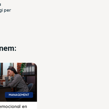
a
gi per
anem:
MANAGEMENT
emocional en