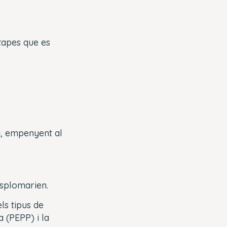
etapes que es
a, empenyent al
esplomarien.
ls tipus de
 (PEPP) i la