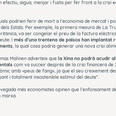
efectiu, aigua, menjar i fusta per fer front a la crisi 
uals podrien ferir de mort a l’economia de mercat i po
 dels Estats. Per exemple, la primera mesura de Lis Tru
ritànica, va ser congelar el preu de la factura elèctri
eute. I
més d’una trentena de països han implantat r
iments
, la qual cosa podria generar una nova crisi alim
omas Malinen adverteix que
la Xina no podrà acudir al
entals
com va succeir després de la crisi financera d
òmic amb «peus de fang», ja que el seu creixement de
ant i totalment insostenible estímul del deute”.
da vegada més economistes opinen que l’enfonsament d
n marxa.