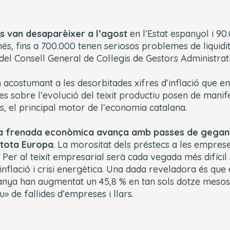
s van desaparèixer a l’agost
en l’Estat espanyol i 90
més, fins a 700.000 tenen seriosos problemes de liquidita
del Consell General de Col·legis de Gestors Administrat
m acostumant a les desorbitades xifres d’inflació que 
s sobre l’evolució del teixit productiu posen de manif
es, el principal motor de l’economia catalana.
a frenada econòmica avança amb passes de gegant
 tota Europa
. La morositat dels préstecs a les empre
t. Per al teixit empresarial serà cada vegada més difíci
inflació i crisi energètica. Una dada reveladora és que 
nya han augmentat un 45,8 % en tan sols dotze mesos.
» de fallides d’empreses i llars.