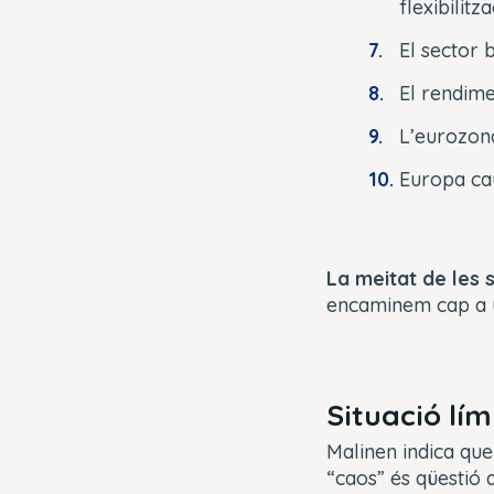
flexibilitz
El sector 
El rendime
L’eurozona
Europa cau
La meitat de les 
encaminem cap a 
Situació lím
Malinen indica qu
“caos” és qüestió