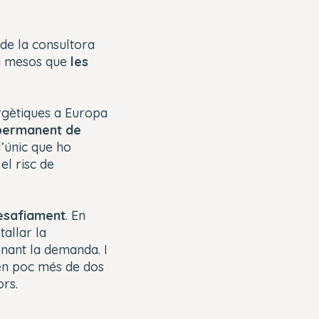
de la consultora
fa mesos que
les
rgètiques a Europa
permanent de
l’únic que ho
el risc de
desafiament
. En
allar la
onant la demanda. I
% en poc més de dos
rs.