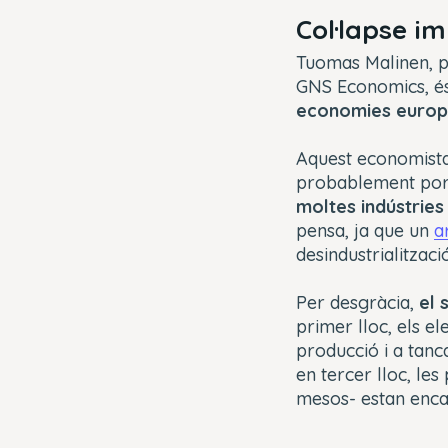
Col·lapse i
Tuomas Malinen, pr
GNS Economics, és
economies europe
Aquest economista 
probablement port
moltes indústries
pensa, ja que un
a
desindustrialització
Per desgràcia,
el 
primer lloc, els e
producció i a tanca
en tercer lloc, le
mesos- estan encar