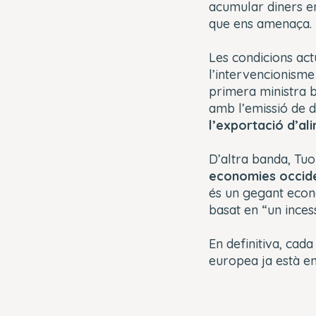
acumular diners en 
que ens amenaça.
Les condicions act
l’intervencionisme
primera ministra b
amb l’emissió de d
l’exportació d’al
D’altra banda, Tu
economies occid
és un gegant econ
basat en “un incess
En definitiva, ca
europea ja està e