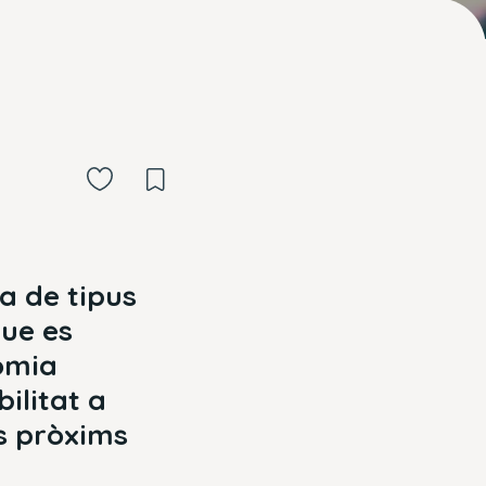
da de tipus
que es
omia
ilitat a
s pròxims