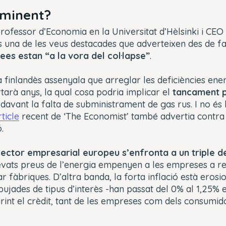
mminent?
ofessor d’Economia en la Universitat d’Hèlsinki i CEO 
 una de les veus destacades que adverteixen des de 
es estan “a la vora del col·lapse”
.
finlandès assenyala que arreglar les deficiències ene
arà anys, la qual cosa podria implicar el
tancament 
davant la falta de subministrament de gas rus. I no és 
rticle
recent de ‘The Economist’ també advertia contra 
.
sector empresarial europeu s’enfronta a un triple 
levats preus de l’energia empenyen a les empreses a ret
r fàbriques. D’altra banda, la forta inflació està erosi
s pujades de tipus d’interès -han passat del 0% al 1,25
int el crèdit, tant de les empreses com dels consumido