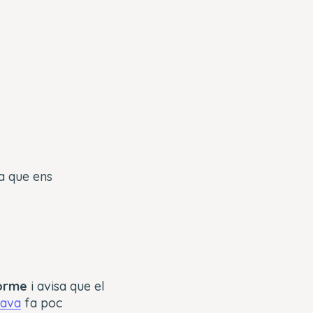
ca que ens
norme
i avisa que el
ava
fa poc