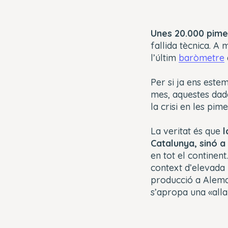
Unes 20.000 pime
fallida tècnica. A 
l’últim
baròmetre
Per si ja ens este
mes, aquestes dade
la crisi en les pim
La veritat és que
l
Catalunya, sinó a
en tot el continen
context d’elevada 
producció a Alema
s’apropa una «allau