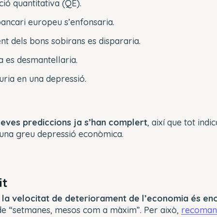
ació quantitativa (QE).
bancari europeu s’enfonsaria.
nt dels bons sobirans es dispararia.
 es desmantellaria.
ria en una depressió.
seves prediccions ja s’han complert
, així que tot indi
una greu depressió econòmica.
it
e
la velocitat de deteriorament de l’economia és e
 de “setmanes, mesos com a màxim”. Per això,
recoman