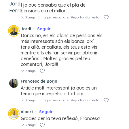
I jo que pensaba que el pla de
pensions era el millor….
Fa 3 anys
Entra per respondre
Reportar Comentari
Jordi
Seguir
Doncs no, en els plans de pensions els
més interessats són els bancs, així
tens allà, encallats, els teus estalvis
mentre ells els fan servir per obtenir
beneficis… Moltes gràcies pel teu
comentari, Jordi!!!
Fa 2 anys
Francesc de Borja
Article molt interessant ja que és un
tema que interpel·la a tothom
Fa 3 anys
Entra per respondre
Reportar Comentari
Albert
Seguir
Gràcies per la teva reflexió, Francesc!
Fa 3 anys