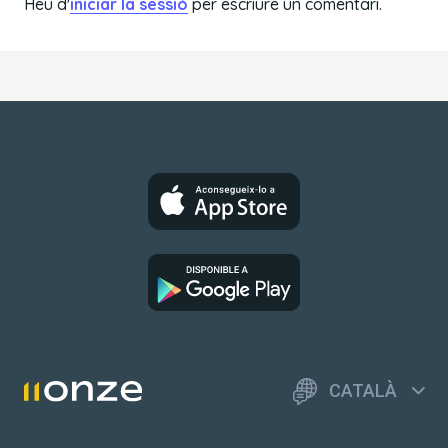
Heu d'
iniciar la sessió
per escriure un comentari.
CATALÀ