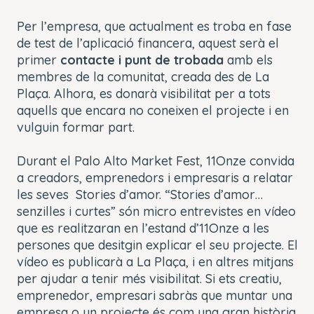
Per l’empresa, que actualment es troba en fase
de test de l’aplicació financera, aquest serà el
primer
contacte i punt de trobada
amb els
membres de la comunitat, creada des de La
Plaça. Alhora, es donarà visibilitat per a tots
aquells que encara no coneixen el projecte i en
vulguin formar part.
Durant el Palo Alto
Market
Fest
,
11Onze
convida
a creadors, emprenedors i empresaris a relatar
les seves
Stories
d’amor. “
Stories
d’amor…
senzilles i curtes” són micro entrevistes en vídeo
que es realitzaran en l’estand d’
11Onze
a les
persones que desitgin explicar el seu projecte. El
vídeo es publicarà a La
Plaça
, i en altres mitjans
per ajudar a tenir més visibilitat. Si ets creatiu,
emprenedor, empresari sabràs que muntar una
empresa o un projecte és com una gran història