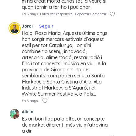
m’ha creat molta curiositat, a veure sí
quan tornin a fer-ho i puc anar.
Fa 5 anys
Entra per respondre
Reportar Comentari
Jordi
Seguir
Hola, Rosa Maria. Aquests últims anys
han sorgit mercats estivals d’aquest
estil per tot Catalunya, i on s’hi
combinen disseny, innovació,
artesania, alimentació, restauració i
fins i tot concerts i música en viu… A la
província de Girona n’hi ha de
semblants, com poden ser «La Santa
Market», a Santa Cristina d’Aro, «La
Industrial Market», a S’Agaró, i el
«White Summer Festival», a Pals…
Fa 5 anys
Alicia
Es un bon lloc palo alto, un concepte
de market diferent, més viu m’atreviria
a dir