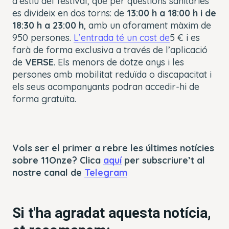
d’estiu del festival, que per qüestions sanitàries
es divideix en dos torns: de
13:00 h a 18:00 h i de
18:30 h a 23:00 h
, amb un aforament màxim de
950 persones.
L’entrada té un cost de
5 € i es
farà de forma exclusiva a través de l’aplicació
de
VERSE
. Els menors de dotze anys i les
persones amb mobilitat reduïda o discapacitat i
els seus acompanyants podran accedir-hi de
forma gratuïta.
Vols ser el primer a rebre les últimes notícies
sobre 11Onze? Clica
aquí
per subscriure’t al
nostre canal de
Telegram
Si t'ha agradat aquesta notícia,