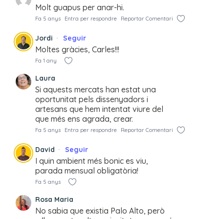
Molt guapus per anar-hi.
Fa 5 anys
Entra per respondre
Reportar Comentari
Jordi
Seguir
Moltes gràcies, Carles!!!
Fa 1 any
Laura
Si aquests mercats han estat una
oportunitat pels dissenyadors i
artesans que hem intentat viure del
que més ens agrada, crear.
Fa 5 anys
Entra per respondre
Reportar Comentari
David
Seguir
I quin ambient més bonic es viu,
parada mensual obligatòria!
Fa 5 anys
Rosa Maria
No sabia que existia Palo Alto, però