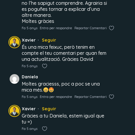
no l’he sapigut comprendre. Agrairia si
es poguñes tornar a explicar d’una
altre manera.
Moltes gràcies
Fa 5 anys
Entra per respondre
Reportar Comentari
Xavier
Seguir
És una mica feixuc, però tenim en
compte el teu comentari per quan fem
una actualització. Gràcies David
Fa 5 anys
Daniela
Moltes graciesss, poc a poc se una
mica més.
Fa 5 anys
Entra per respondre
Reportar Comentari
Xavier
Seguir
Gràcies a tu Daniela, estem igual que
tu =)
Fa 5 anys