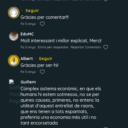
Seguir
Gràcies per comentar!!!
Fa 5 anys
EduMC
Molt interessant i millor explicat, Merci!
Fa 5 anys
Entra per respondre
Reportar Comentari
Albert
Seguir
Gràcies per ser-hi!
Fa 5 anys
Guillem
Complex sistema econòmic, en que els
humans hi estem sotmesos, no se per
quines causes, primeres, no entenc la
utilitat d’aquest entrellat de raons,
que ens tenen a tots espantats,
preferiria una economia més útil i no
tant encorsetada