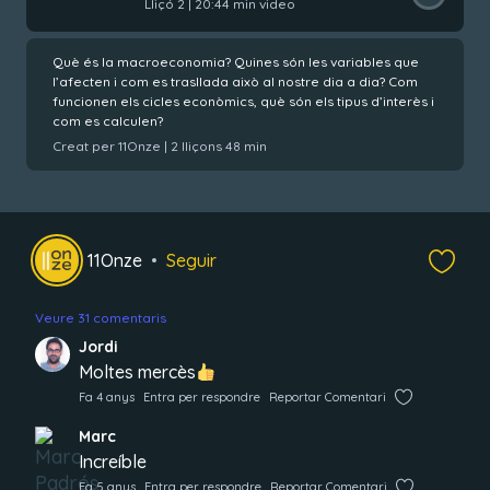
Lliçó 2 | 20:44 min video
Què és la macroeconomia? Quines són les variables que
l’afecten i com es trasllada això al nostre dia a dia? Com
funcionen els cicles econòmics, què són els tipus d’interès i
com es calculen?
Creat per 11Onze | 2 lliçons 48 min
11Onze
Seguir
Veure 31 comentaris
Jordi
Moltes mercès
Fa 4 anys
Entra per respondre
Reportar Comentari
Marc
Increíble
Fa 5 anys
Entra per respondre
Reportar Comentari