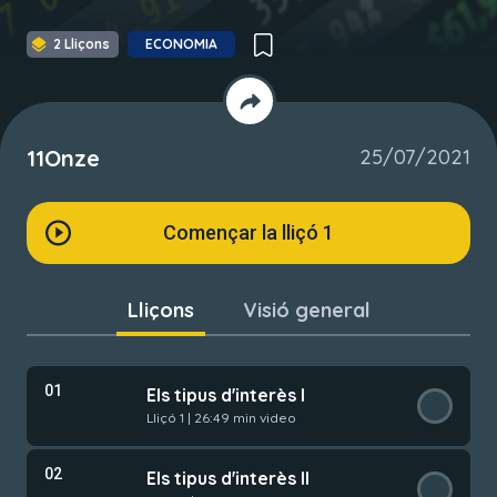
2 Lliçons
ECONOMIA
11Onze
25/07/2021
Començar la lliçó
1
Lliçons
Visió general
01
Els tipus d'interès I
Lliçó 1 | 26:49 min video
02
Els tipus d'interès II