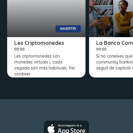
INVERTIR
Les Criptomonedes
La Banca Comu
00:00
00:00
Les criptomonedes són
Si no coneixes què 
monedes virtuals i, cada
community bankin
vegada són més habituals. Per
seguit de capítols 
conèixer