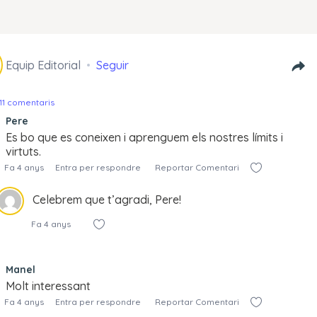
Equip Editorial
Seguir
11 comentaris
Pere
Es bo que es coneixen i aprenguem els nostres límits i
virtuts.
Fa 4 anys
Entra per respondre
Reportar Comentari
Celebrem que t’agradi, Pere!
Fa 4 anys
Manel
Molt interessant
Fa 4 anys
Entra per respondre
Reportar Comentari