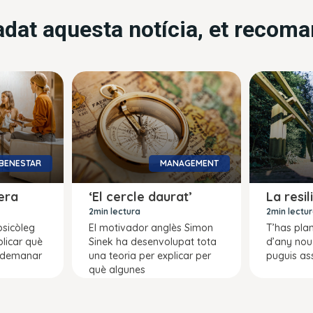
radat aquesta notícia, et recom
BENESTAR
MANAGEMENT
era
‘El cercle daurat’
La resil
2min lectura
2min lectu
psicòleg
El motivador anglès Simon
T’has plan
licar què
Sinek ha desenvolupat tota
d’any nou
 demanar
una teoria per explicar per
puguis ass
què algunes