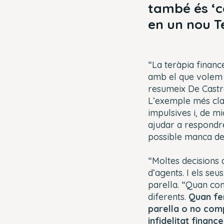
també és ‘c
en un nou Te
“La teràpia financ
amb el que volem 
resumeix De Cast
L’exemple més clar
impulsives i, de m
ajudar a respondr
possible manca de
“Moltes decisions 
d’agents. I els seu
parella. “Quan co
diferents.
Quan fe
parella o no comp
infidelitat financ