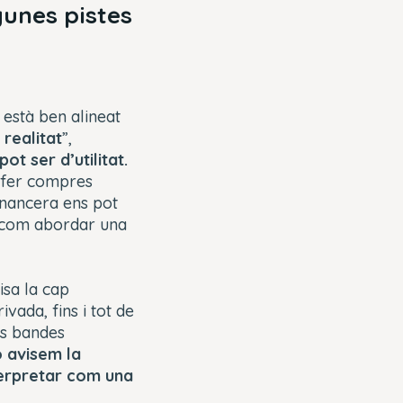
gunes pistes
 està ben alineat
realitat
”,
ot ser d’utilitat.
e fer compres
financera ens pot
i com abordar una
isa la cap
ivada, fins i tot de
es bandes
 avisem la
terpretar com una