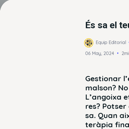
És sa el t
Equip Editorial
06 May, 2024
2mi
Gestionar l
malson? No 
L’angoixa e
res? Potser 
sa. Quan ai
teràpia fin