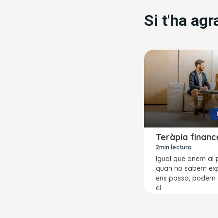
Si t'ha ag
Teràpia financ
2min lectura
Igual que anem al 
quan no sabem exp
ens passa, podem
el