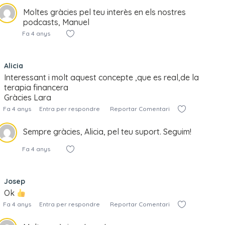
Moltes gràcies pel teu interès en els nostres
podcasts, Manuel
Fa 4 anys
Alicia
Interessant i molt aquest concepte ,que es real,de la
terapia financera
Gràcies Lara
Fa 4 anys
Entra per respondre
Reportar Comentari
Sempre gràcies, Alicia, pel teu suport. Seguim!
Fa 4 anys
Josep
Ok
Fa 4 anys
Entra per respondre
Reportar Comentari