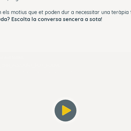
 els motius que et poden dur a necessitar una teràpia
da? Escolta la conversa sencera a sota!
s not found.
_ERR_ACCOUNT_NOT_FOUND
e8d604cdd330f
Player Element ID:
player_6298474909001