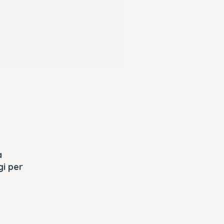
a
gi per