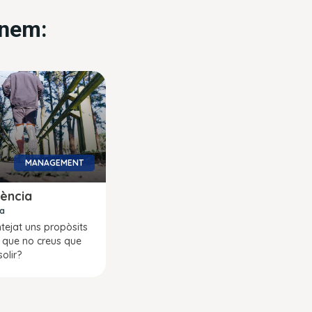
anem:
MANAGEMENT
iència
ra
tejat uns propòsits
 que no creus que
olir?