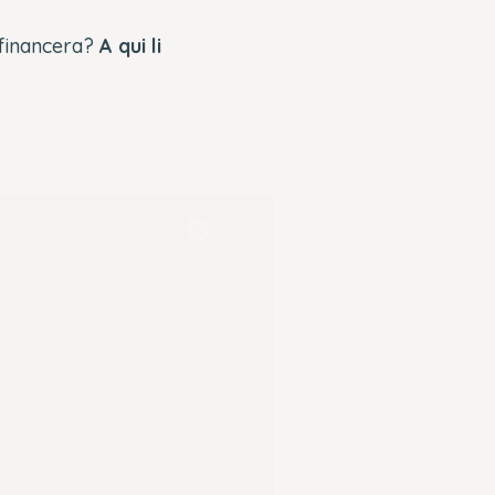
 financera?
A qui li
Close
Modal
Dialog