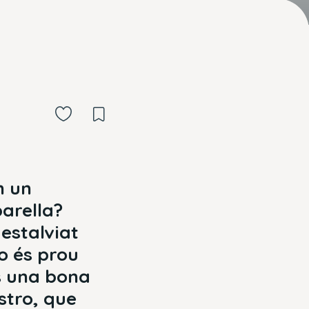
n un
arella?
estalviat
no és prou
s una bona
stro, que