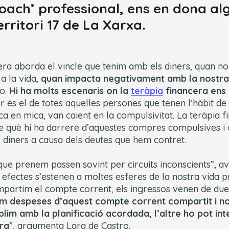
oach’ professional, ens en dona al
rritori 17 de La Xarxa.
era aborda el vincle que tenim amb els diners, quan no
a la vida,
quan impacta negativament amb la nostra 
ro.
Hi ha molts escenaris on la
teràpia
financera ens p
 és el de totes aquelles persones que tenen l’hàbit d
ica en mica, van caient en la compulsivitat. La teràpia 
e què hi ha darrere d’aquestes compres compulsives 
 diners a causa dels deutes que hem contret.
que prenem passen sovint per circuits inconscients”, av
s efectes s’estenen a moltes esferes de la nostra vida pr
mpartim el compte corrent, els ingressos venen de du
m despeses d’aquest compte corrent compartit i no
lim amb la planificació acordada, l’altre ho pot in
era
”, argumenta Lara de Castro.