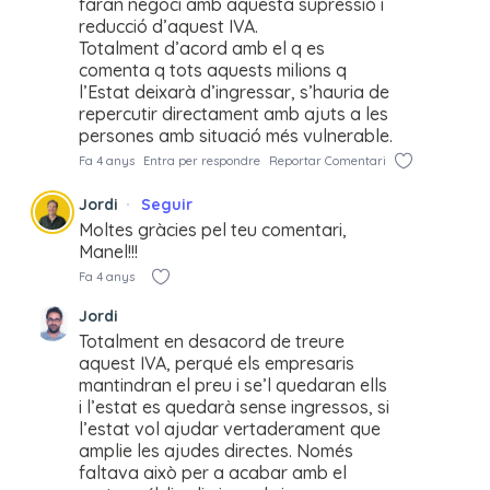
faran negoci amb aquesta supressió i
reducció d’aquest IVA.
Totalment d’acord amb el q es
comenta q tots aquests milions q
l’Estat deixarà d’ingressar, s’hauria de
repercutir directament amb ajuts a les
persones amb situació més vulnerable.
Fa 4 anys
Entra per respondre
Reportar Comentari
Jordi
Seguir
Moltes gràcies pel teu comentari,
Manel!!!
Fa 4 anys
Jordi
Totalment en desacord de treure
aquest IVA, perqué els empresaris
mantindran el preu i se’l quedaran ells
i l’estat es quedarà sense ingressos, si
l’estat vol ajudar vertaderament que
amplie les ajudes directes. Només
faltava això per a acabar amb el