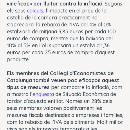
«ineficaç» per lluitar contra la inflació
. Segons
els seus
càlculs
, l’impacte en el preu de la
cistella de la compra pràcticament no
s’apreciarà: la rebaixa de l’IVA del 4% al 0%
estalviarà de mitjana 3,85 euros per cada 100
euros de compra, mentre que la baixada del
10% al 5% en l’oli suposarà un estalvi d’1,36
euros per cada 25 euros de compra d’aquest
producte.
Els membres del Col·legi d’Economistes de
Catalunya també veuen poc eficaços aquest
tipus de mesures
per combatre la inflació, com
a mostra l’
enquesta
de Situació Econòmica de
tardor d’aquesta entitat. Només un 28% dels
seus membres valoren positivament les
mesures fiscals destinades a empreses i famílies,
com la rebaixa de l’IVA dels aliments. Molt millor
vists són els impostos temporals a les