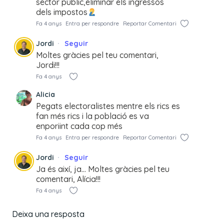
sector públic,eliminar els ingressos
dels impostos
Fa 4 anys
Entra per respondre
Reportar Comentari
Jordi
Seguir
Moltes gràcies pel teu comentari,
Jordi!!!
Fa 4 anys
Alicia
Pegats electoralistes mentre els rics es
fan més rics i la població es va
enporiint cada cop més
Fa 4 anys
Entra per respondre
Reportar Comentari
Jordi
Seguir
Ja és així, ja… Moltes gràcies pel teu
comentari, Alícia!!!
Fa 4 anys
Deixa una resposta