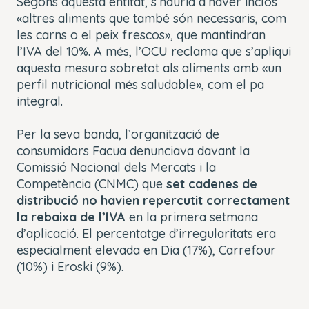
Segons aquesta entitat, s’hauria d’haver inclòs
«altres aliments que també són necessaris, com
les carns o el peix frescos», que mantindran
l’IVA del 10%. A més, l’OCU reclama que s’apliqui
aquesta mesura sobretot als aliments amb «un
perfil nutricional més saludable», com el pa
integral.
Per la seva banda, l’organització de
consumidors Facua denunciava davant la
Comissió Nacional dels Mercats i la
Competència (CNMC) que
set cadenes de
distribució no havien repercutit correctament
la rebaixa de l’IVA
en la primera setmana
d’aplicació. El percentatge d’irregularitats era
especialment elevada en Dia (17%), Carrefour
(10%) i Eroski (9%).