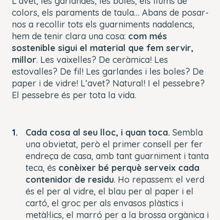
L’avet, les garlandes, les boles, els llums de
colors, els paraments de taula… Abans de posar-
nos a recollir tots els guarniments nadalencs,
hem de tenir clara una cosa:
com més
sostenible sigui el material que fem servir,
millor
. Les vaixelles? De ceràmica! Les
estovalles? De fil! Les garlandes i les boles? De
paper i de vidre! L’avet? Natural! I el pessebre?
El pessebre és per tota la vida.
Cada cosa al seu lloc, i quan toca.
Sembla
una obvietat, però el primer consell per fer
endreça de casa, amb tant guarniment i tanta
teca, és
conèixer bé perquè serveix cada
contenidor de residu
. Ho repassem: el verd
és el per al vidre, el blau per al paper i el
cartó, el groc per als envasos plàstics i
metàl·lics, el marró per a la brossa orgànica i