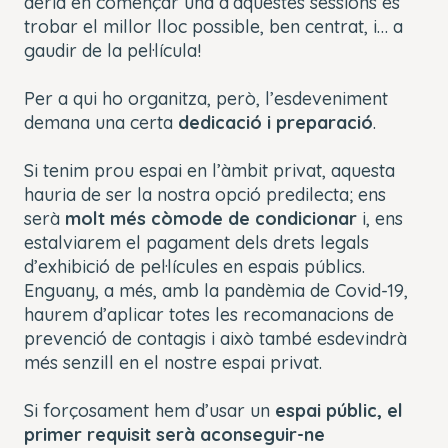
dèria en començar una d’aquestes sessions és
trobar el millor lloc possible, ben centrat, i… a
gaudir de la pel·lícula!
Per a qui ho organitza, però, l’esdeveniment
demana una certa
dedicació i preparació
.
Si tenim prou espai en l’àmbit privat, aquesta
hauria de ser la nostra opció predilecta; ens
serà
molt més còmode de condicionar
i, ens
estalviarem el pagament dels drets legals
d’exhibició de pel·lícules en espais públics.
Enguany, a més, amb la pandèmia de Covid-19,
haurem d’aplicar totes les recomanacions de
prevenció de contagis i això també esdevindrà
més senzill en el nostre espai privat.
Si forçosament hem d’usar un
espai públic, el
primer requisit serà aconseguir-ne