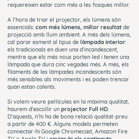
requereixen estar com més a les fosques millor.
A l’hora de triar el projector, els lúmens són
essencials:
com més lúmens, millor resultat
de
projecció amb llum ambient. A més dels lúmens,
cal parar esment al tipus de
làmpada interior
:
els tradicionals en duen una d’incandescent,
mentre que els més nous porten led i tenen una
làmpada que dura cinc vegades més. A més, els
filaments de les làmpades incandescents són
més sensibles als moviments i es poden trencar
quan estan calents.
Si volem veure pel·lícules en la màxima qualitat,
haurem d’escollir un
projector
Full HD
.
D’aquests, n’hi ha de bona relació qualitat-preu
a partir de 400 €. Alguns models permeten
connectar-hi Google Chromecast, Amazon Fire
TV o Apple TV i
enviar-hi els continguts