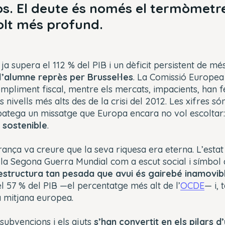
s. El deute és només el termòmetre
olt més profund.
a supera el 112 % del PIB i un dèficit persistent de mé
 l’alumne reprès per Brussel·les
. La Comissió Europea
mpliment fiscal, mentre els mercats, impacients, han f
s nivells més alts des de la crisi del 2012. Les xifres só
 batega un missatge que Europa encara no vol escoltar
 sostenible
.
ança va creure que la seva riquesa era eterna. L’estat
 la Segona Guerra Mundial com a escut social i símbol
estructura tan pesada que avui és gairebé inamovib
 57 % del PIB —el percentatge més alt de l’
OCDE
— i, 
a mitjana europea.
 subvencions i els ajuts
s’han convertit en els pilars 