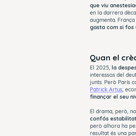
que viu anestesia
en la darrera dèca
augmenta. França 
gasta com si fos 
Quan el crèd
El 2025,
la despes
interessos del deu
junts. Però París 
Patrick Artus
, eco
finançar el seu ni
El drama, però, n
confós estabilita
però alhora ha per
resultat és una pa