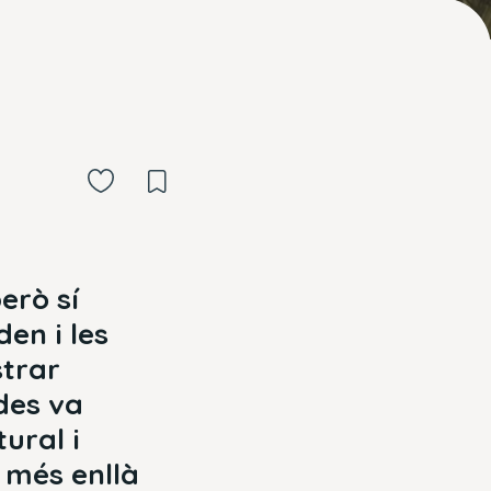
erò sí
en i les
strar
des va
ural i
a més enllà