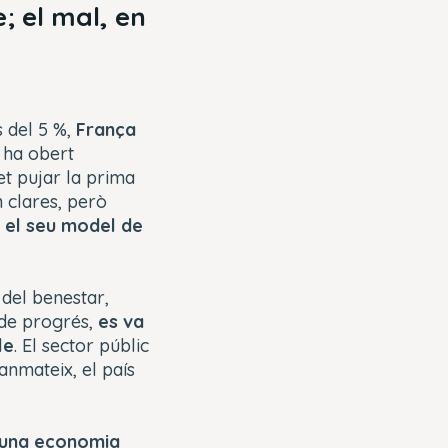
; el mal, en
s del 5 %,
França
 ha obert
et pujar la prima
n clares, però
:
el seu model de
 del benestar,
 de progrés,
es va
le
. El sector públic
tanmateix, el país
d’una economia