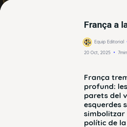
França a l
Equip Editorial
20 Oct, 2025
7min
França trem
profund: le
parets del 
esquerdes s
simbolitzar 
polític de l