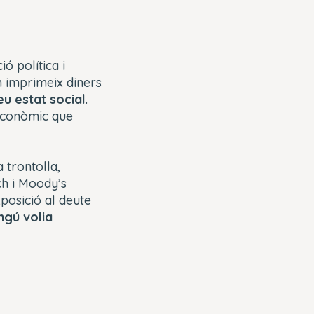
ó política i
n imprimeix diners
eu estat social
.
 econòmic que
 trontolla,
ch i Moody’s
posició al deute
ingú volia