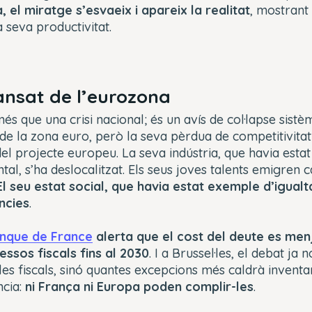
, el miratge s’esvaeix i apareix la realitat
, mostrant
 seva productivitat.
ansat de l’eurozona
és que una crisi nacional; és un avís de col·lapse sistèm
e la zona euro, però la seva pèrdua de competitivitat
 del projecte europeu. La seva indústria, que havia estat
tal, s’ha deslocalitzat. Els seus joves talents emigren
E
l seu estat social, que havia estat exemple d’igualt
ències
.
nque de France
alerta que el cost del deute es men
essos fiscals fins al 2030
. I a Brussel·les, el debat ja 
les fiscals, sinó quantes excepcions més caldrà inventa
ncia:
ni França ni Europa poden complir-les
.