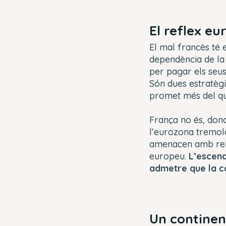
El reflex e
El mal francès té 
dependència de la 
per pagar els seus
Són dues estratègi
promet més del qu
França no és, doncs
l’eurozona tremola
amenacen amb rebai
europeu.
L’escena
admetre que la 
Un continen