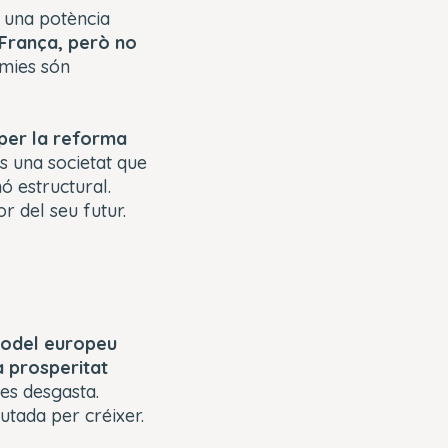
r una potència
França, però no
omies són
per la reforma
s una societat que
ó estructural.
r del seu futur.
model europeu
a prosperitat
 es desgasta.
utada per créixer.