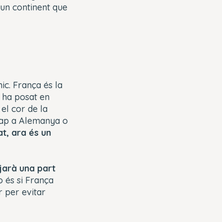
 un continent que
ic. França és la
 ha posat en
 el cor de la
 cap a Alemanya o
at, ara és un
jarà una part
no és si França
r per evitar