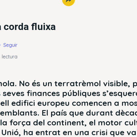
a corda fluixa
Seguir
 lectura
ola. No és un terratrèmol visible, p
s seves finances públiques s’esquerd
vell edifici europeu comencen a mo
emblants. El país que durant dèca
la força del continent, el motor cult
a Unió, ha entrat en una crisi que v