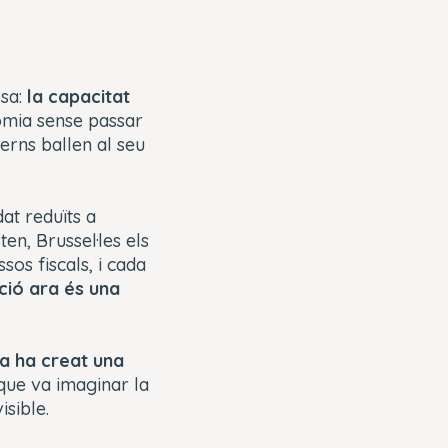
osa:
la capacitat
nomia sense passar
verns ballen al seu
at reduïts a
en, Brussel·les els
sos fiscals, i cada
ció ara és una
a ha creat una
s que va imaginar la
sible.