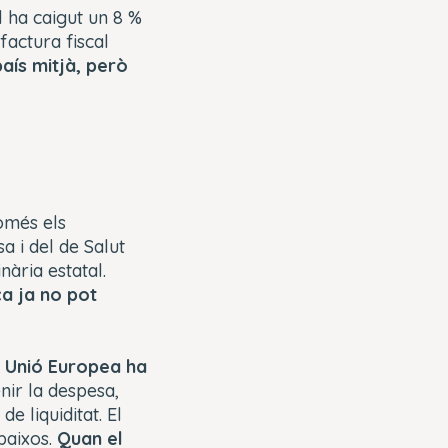
al ha caigut un 8 %
factura fiscal
aís mitjà, però
omés els
a i del de Salut
ària estatal.
a ja no pot
a Unió Europea ha
nir la despesa,
 liquiditat. El
baixos.
Quan el