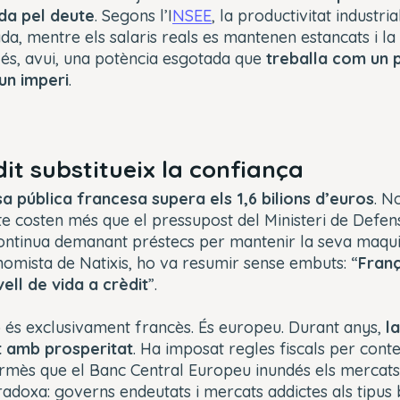
da pel deute
. Segons l’I
NSEE
, la productivitat industri
da, mentre els salaris reals es mantenen estancats i la 
és, avui, una potència esgotada que
treballa com un p
un imperi
.
it substitueix la confiança
a pública francesa supera els 1,6 bilions d’euros
. N
te costen més que el pressupost del Ministeri de Defens
continua demanant préstecs per mantenir la seva maquin
nomista de Natixis, ho va resumir sense embuts: “
Franç
vell de vida a crèdit
”.
o és exclusivament francès. És europeu. Durant anys,
l
t amb prosperitat
. Ha imposat regles fiscals per conte
mès que el Banc Central Europeu inundés els mercats de
radoxa: governs endeutats i mercats addictes als tipus 