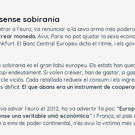
sense sobirania
trar a l’euro, va renunciar a la seva arma més poder
 crear moneda
. Avui, París no pot ajustar la seva eco
nkfurt. El Banc Central Europeu dicta el ritme, i els go
sobirania és el gran tabú europeu. Els estats han qued
pi endeutament. Si volen créixer, han de gastar; si gast
cle viciós. Cada retallada redueix el consum i els ingres
 dèficit.
El que abans era un instrument de coopera
va salvar l’euro el 2012, ho va advertir fa poc: “
Europ
ense una veritable unió econòmica
.” I França, el paí
 eina de poder continental, n’és avui la víctima més vi