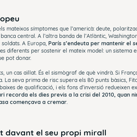
uropeu
els mateixos símptomes que l’americà: deute, polaritzaci
banca central. A l’altra banda de l’Atlàntic, Washingto
 soldats. A Europa,
París s’endeuta per mantenir el s
es diferents per sostenir el mateix model: un sistema
e pot donar.
, un cas aïllat. És el sismògraf de què vindrà. Si França
. La seva prima de risc supera els 80 punts bàsics, Fit
xes de qualificació, i els fons d’inversió redueixen ex
ri recorda els dies previs a la crisi del 2010, quan n
casa començava a cremar
.
t davant el seu propi mirall