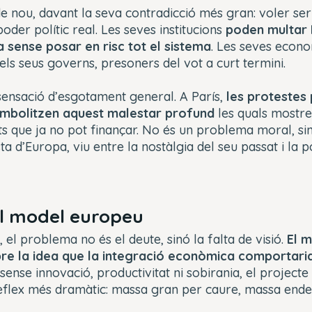
e nou, davant la seva contradicció més gran: voler se
der polític real. Les seves institucions
poden multar 
 sense posar en risc tot el sistema
. Les seves econ
 els seus governs, presoners del vot a curt termini.
 sensació d’esgotament general. A París,
les protestes 
simbolitzen aquest malestar profund
les quals mostre
s que ja no pot finançar. No és un problema moral, sin
a d’Europa, viu entre la nostàlgia del seu passat i la po
l model europeu
, el problema no és el deute, sinó la falta de visió.
El 
bre la idea que la integració econòmica comportari
 sense innovació, productivitat ni sobirania, el projecte
reflex més dramàtic: massa gran per caure, massa ende