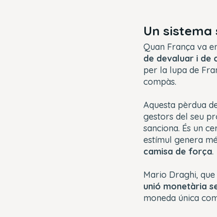
Un sistema 
Quan França va en
de devaluar i de
per la lupa de Fra
compàs.
Aquesta pèrdua de 
gestors del seu pro
sanciona. És un cer
estímul genera més
camisa de força
.
Mario Draghi, que 
unió monetària s
moneda única com a