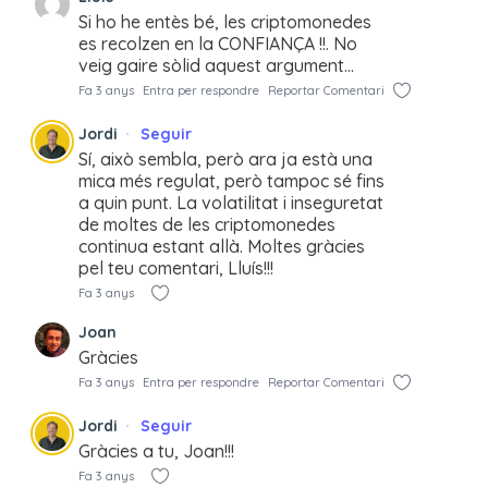
Si ho he entès bé, les criptomonedes
es recolzen en la CONFIANÇA !!. No
veig gaire sòlid aquest argument…
Fa 3 anys
Entra per respondre
Reportar Comentari
Jordi
Seguir
Sí, això sembla, però ara ja està una
mica més regulat, però tampoc sé fins
a quin punt. La volatilitat i inseguretat
de moltes de les criptomonedes
continua estant allà. Moltes gràcies
pel teu comentari, Lluís!!!
Fa 3 anys
Joan
Gràcies
Fa 3 anys
Entra per respondre
Reportar Comentari
Jordi
Seguir
Gràcies a tu, Joan!!!
Fa 3 anys