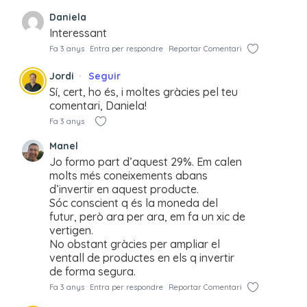
Daniela
Interessant
Fa 3 anys
Entra per respondre
Reportar Comentari
Jordi
Seguir
Sí, cert, ho és, i moltes gràcies pel teu
comentari, Daniela!
Fa 3 anys
Manel
Jo formo part d’aquest 29%. Em calen
molts més coneixements abans
d’invertir en aquest producte.
Sóc conscient q és la moneda del
futur, però ara per ara, em fa un xic de
vertigen.
No obstant gràcies per ampliar el
ventall de productes en els q invertir
de forma segura.
Fa 3 anys
Entra per respondre
Reportar Comentari