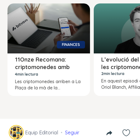
FINANCES
11Onze Recomana:
L’evolució de
criptomonedes amb
les criptomon
Bitvavo
2min lectura
4min lectura
En aquest episodi 
Les criptomonedes arriben a La
Oriol Blanch, Affili
Plaça de la mà de la...
Equip Editorial
Seguir