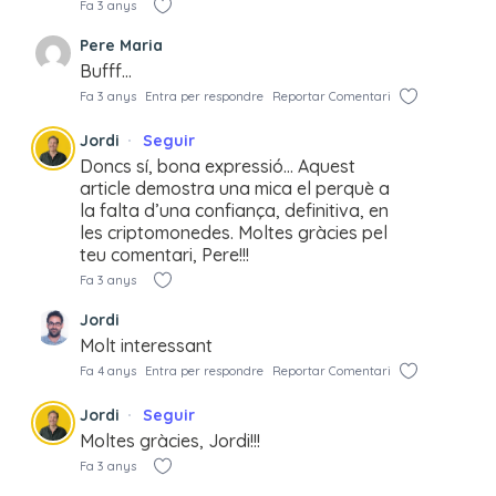
Fa 3 anys
Pere Maria
Bufff…
Fa 3 anys
Entra per respondre
Reportar Comentari
Jordi
Seguir
Doncs sí, bona expressió… Aquest
article demostra una mica el perquè a
la falta d’una confiança, definitiva, en
les criptomonedes. Moltes gràcies pel
teu comentari, Pere!!!
Fa 3 anys
Jordi
Molt interessant
Fa 4 anys
Entra per respondre
Reportar Comentari
Jordi
Seguir
Moltes gràcies, Jordi!!!
Fa 3 anys