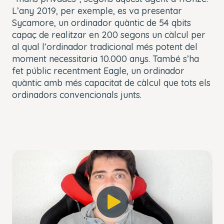
L’any 2019, per exemple, es va presentar
Sycamore, un ordinador quàntic de 54 qbits
capaç de realitzar en 200 segons un càlcul per
al qual l’ordinador tradicional més potent del
moment necessitaria 10.000 anys. També s’ha
fet públic recentment Eagle, un ordinador
quàntic amb més capacitat de càlcul que tots els
ordinadors convencionals junts.
This
The Video Cloud account was not found.
is
Close
a
Modal
Error Code:
modal
Dialog
VIDEO_CLOUD_ERR_ACCOUNT_NOT_FOUND
window.
Session ID:
2026-08-08:4a88179423171da05964b061
Player Element ID:
player_6298832316001