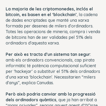
La majoria de les criptomonedes, inclós el
bitcoin, es basen en el ‘blockchain’
, la cadena
de dades encriptades que manté una xarxa
formada per desenes de milers d’ordinadors.
Totes les operacions de mineria, compra i venda
de bitcoins han de ser validades pel 51% dels
ordinadors d’aquesta xarxa.
Per això es tracta d’un sistema tan segur
:
amb els ordinadors convencionals, cap pirata
informàtic té potència computacional suficient
per ‘hackejar’ o substituir el 51% dels ordinadors
d’una xarxa ‘blockchain’. Necessitarien “milers
d’anys”, explica Canudas.
Però això podria canviar amb la progressió
dels ordinadors quàntics
, que ja han arribat a
“mans privades”, segons aquest agent d’11Onze.