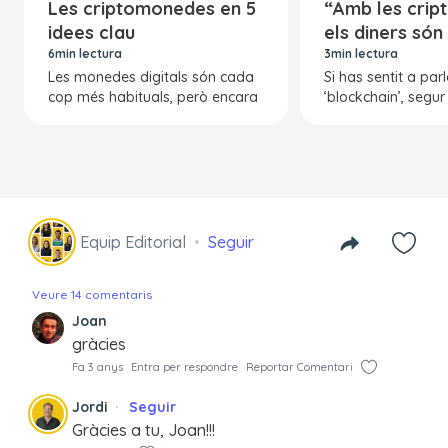
Les criptomonedes en 5
“Amb les cri
idees clau
els diners són
6min lectura
3min lectura
Les monedes digitals són cada
Si has sentit a parl
cop més habituals, però encara
‘blockchain’, segu
Equip Editorial
Seguir
Veure 14 comentaris
Joan
gràcies
Fa 3 anys
Entra per respondre
Reportar Comentari
Jordi
Seguir
Gràcies a tu, Joan!!!