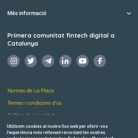
Més informació
Primera comunitat fintech digital a
Catalunya
Normes de La Plaça
Termes i condicions d’ús
Política de privacitat
Utilitzem cookies al nostre lloc web per oferir-vos
Reclamacions
l’experiència més rellevant recordant les vostres