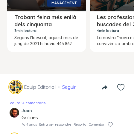
MANAGEMENT
Trobant feina més enllà
Les professio
dels cinquanta
buscades del 
3min lectura
4min lectura
Segons l’Idescat, aquest mes de
La nostra “nova no
juny de 2021 hi havia 445.862
convivència amb el
Equip Editorial
Seguir
Veure 14 comentaris
Joan
Gràcies
Fa 4 anys
Entra per respondre
Reportar Comentari