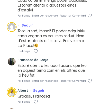
Cada co tenim menys poder adquisitiu.
Estarem atents a aquestes eines
d’estalvi.
Fa 4 anys
Entra per respondre
Reportar Comentari
Seguir
Tota la raó, Manel! El poder adquisitiu
cada vegada es veu més reduït. Hem
d’estar atents a l’estalvi. Ens veiem a
La Plaça!
Fa 4 anys
Francesc de Borja
Estaré atent a les aportacions que feu
en aquest tema com en els altres que
ja heu fet.
Fa 4 anys
Entra per respondre
Reportar Comentari
Albert
Seguir
Gràcies, Francesc!
Fa 4 anys