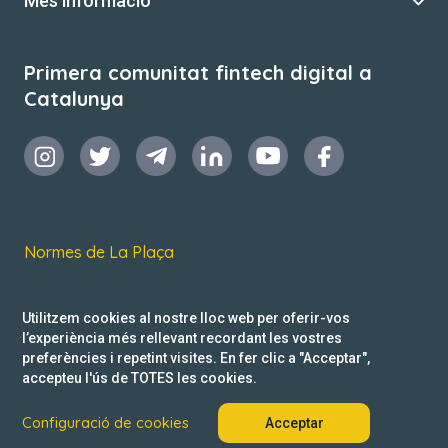
Més informació
Primera comunitat fintech digital a
Catalunya
Normes de La Plaça
Termes i condicions d’ús
Utilitzem cookies al nostre lloc web per oferir-vos
Política de privacitat
l’experiència més rellevant recordant les vostres
preferències i repetint visites. En fer clic a "Acceptar",
Reclamacions
accepteu l'ús de TOTES les cookies.
Configuració de cookies
Acceptar