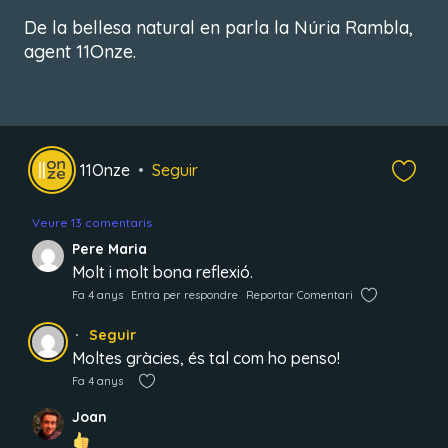
De la bellesa natural en parla la Núria Rambla,
agent 11Onze.
11Onze
Seguir
Veure 13 comentaris
Pere Maria
Molt i molt bona reflexió.
Fa 4 anys
Entra per respondre
Reportar Comentari
Seguir
Moltes gràcies, és tal com ho penso!
Fa 4 anys
Joan