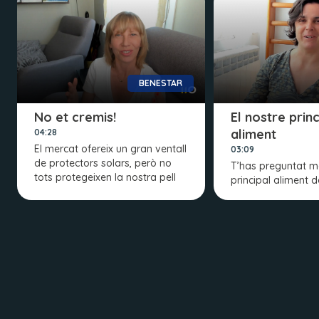
BENESTAR
No et cremis!
El nostre princ
aliment
04:28
El mercat ofereix un gran ventall
03:09
de protectors solars, però no
T’has preguntat ma
tots protegeixen la nostra pell
principal aliment d