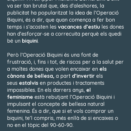
va ser tan brutal que, des d’aleshores, la
publicitat ha popularitzat la idea de l’Operació
Biquini, és a dir, que quan comença a fer bon
temps i s’acosten les
vacances d’estiu
les dones
han d’esforçar-se a correcuita perquè els quedi
bé un
biquini
.
Però l’Operació Biquini és una font de
frustració, i, fins i tot, de riscos per a la salut per
a moltes dones que volen encaixar en
els
cànons de bellesa,
a part
d’invertir
els
seus
estalvis
en productes i tractaments
impossibles. En els darrers anys,
el
feminisme
està rebutjant l’Operació Biquini i
impulsant el concepte de bellesa natural
femenina. És a dir, que si et vols comprar un
biquini, te’l compris, més enllà de si encaixes o
no en el tòpic del 90-60-90.