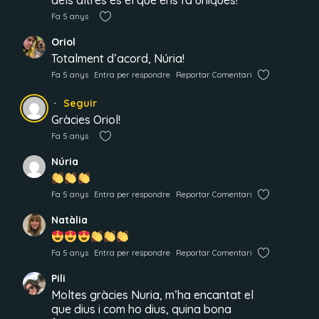
dels altres és el que ens fa úniques!
Fa 5 anys
Oriol
Totalment d’acord, Núria!
Fa 5 anys
Entra per respondre
Reportar Comentari
Seguir
Gràcies Oriol!
Fa 5 anys
Núria
Fa 5 anys
Entra per respondre
Reportar Comentari
Natàlia
Fa 5 anys
Entra per respondre
Reportar Comentari
Pili
Moltes gràcies Nuria, m’ha encantat el
que dius i com ho dius, quina bona