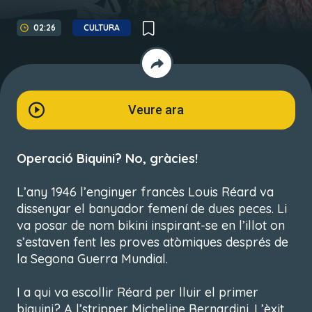
02:26
CULTURA
Veure ara
Operació Biquini? No, gràcies!
L’any 1946 l’enginyer francès Louis Réard va
dissenyar el banyador femení de dues peces. Li
va posar de nom
bikini
inspirant-se en l’illot on
s’estaven fent les proves atòmiques després de
la Segona Guerra Mundial.
I a qui va escollir Réard per lluir el primer
biquini? A l’stripper Micheline Bernardini. L’èxit