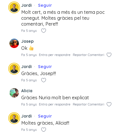
Jordi
Seguir
Molt cert, a més a més és un tema poc
conegut. Moltes gràcies pel teu
comentari, Pere!!!
Fa 5 anys
Josep
Ok
Fa 5 anys
Entra per respondre
Reportar Comentari
Jordi
Seguir
Gràcies, Josep!!!
Fa 5 anys
Alicia
Gràcies Nuria molt ben explicat
Fa 5 anys
Entra per respondre
Reportar Comentari
Jordi
Seguir
Moltes gràcies, Alícia!!!
Fa 5 anys