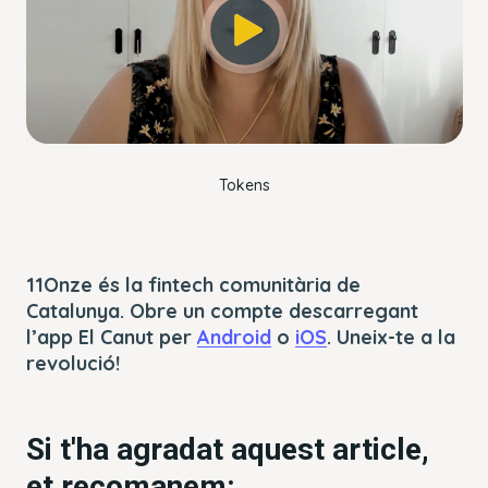
window.
Session ID:
2026-08-10:f2eea9f1bf531840de820325
Player Element ID:
player_6286610228001
OK
Tokens
11Onze és la fintech comunitària de
Catalunya. Obre un compte descarregant
l’app El Canut per
Android
o
iOS
. Uneix-te a la
revolució!
Si t'ha agradat aquest article,
et recomanem: