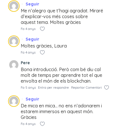
Seguir
Me n’alegro que t’hagi agradat. Miraré
d’explicar-vos més coses sobre
aquest tema. Moltes gràcies
Fa 4 anys
Seguir
Moltes gràcies, Laura
Fa 4 anys
Pere
Bona introducció. Però com bé diu cal
molt de temps per aprendre tot el que
envolta el món de els blockchain.
Fa 5 anys
Entra per respondre
Reportar Comentari
Seguir
De mica en mica… no ens n’adonarem i
estarem immersos en aquest món.
Gràcies
Fa 4 anys