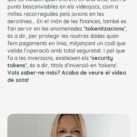
punts bescanviables en els videojocs, com a
milles recorregudes pels avions en les
aerolínies… En el món de les finances, també es
fan servir en les anomenades
‘tokenitzacions’
,
és a dir, per protegir les nostres dades quan
fem pagaments en línia, mitjançant un codi que
valida l’operació amb total seguretat. I pel que
fa a les inversions, existeixen els
‘security
tokens’
, és a dir, títols d’inversió en ‘tokens’.
Vols saber-ne més? Acaba de veure el vídeo
de sota!
This
The Video Cloud account was not found.
is
Close
a
Modal
Error Code:
modal
Dialog
VIDEO_CLOUD_ERR_ACCOUNT_NOT_FOUND