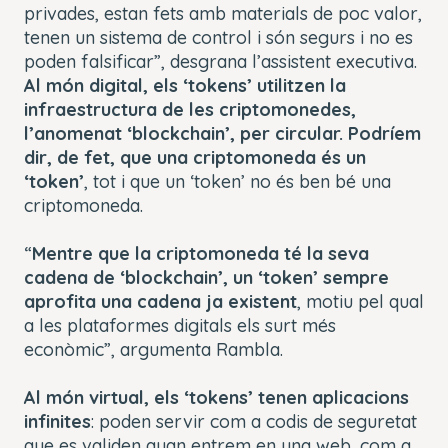
privades, estan fets amb materials de poc valor,
tenen un sistema de control i són segurs i no es
poden falsificar”, desgrana l’assistent executiva.
Al món digital, els ‘tokens’ utilitzen la
infraestructura de les criptomonedes,
l’anomenat ‘blockchain’, per circular. Podríem
dir, de fet, que una criptomoneda és un
‘token’
, tot i que un ‘token’ no és ben bé una
criptomoneda.
“
Mentre que la criptomoneda té la seva
cadena de ‘blockchain’, un ‘token’ sempre
aprofita una cadena ja existent
, motiu pel qual
a les plataformes digitals els surt més
econòmic”, argumenta Rambla.
Al món virtual, els ‘tokens’ tenen aplicacions
infinites
: poden servir com a codis de seguretat
que es validen quan entrem en una web, com a