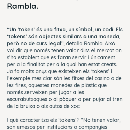
Rambla.
“Un ‘token’ és una fitxa, un símbol, un codi. Els
‘tokens’ són objectes similars a una moneda,
però no de curs legal”
, detalla Rambla. Això
vol dir que només tenen valor dins el mercat on
s’ha establert que es faran servir i únicament
per a la finalitat per a la qual han estat creats.
Ja fa molts anys que existeixen els ‘tokens’ i
l’exemple més clar són les fitxes del casino o de
les fires, aquestes monedes de plàstic que
només serveixen per jugar a les
escurabutxaques o al pòquer o per pujar al tren
de la bruixa o als autos de xoc.
I què caracteritza els ‘tokens’? “No tenen valor,
són emesos per institucions o companyies