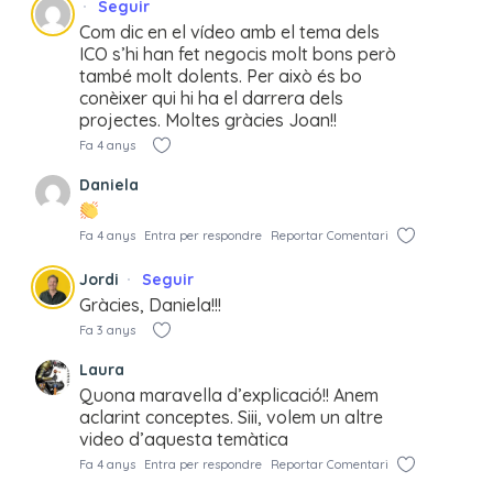
Seguir
Com dic en el vídeo amb el tema dels
ICO s’hi han fet negocis molt bons però
també molt dolents. Per això és bo
conèixer qui hi ha el darrera dels
projectes. Moltes gràcies Joan!!
Fa 4 anys
Daniela
Fa 4 anys
Entra per respondre
Reportar Comentari
Jordi
Seguir
Gràcies, Daniela!!!
Fa 3 anys
Laura
Quona maravella d’explicació!! Anem
aclarint conceptes. Siii, volem un altre
video d’aquesta temàtica
Fa 4 anys
Entra per respondre
Reportar Comentari