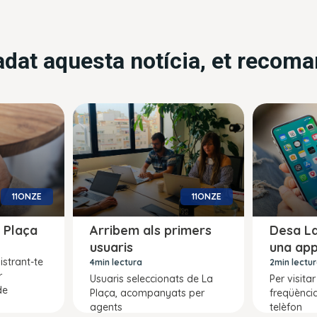
radat aquesta notícia, et recom
11ONZE
11ONZE
a Plaça
Arribem als primers
Desa L
usuaris
una ap
istrant-te
4min lectura
2min lectu
r
Usuaris seleccionats de La
Per visit
de
Plaça, acompanyats per
freqüènci
agents
telèfon