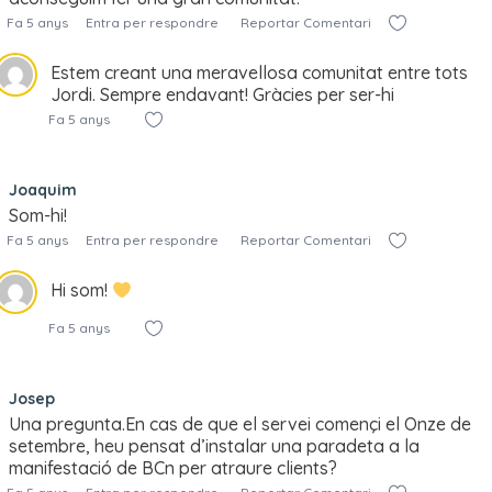
Fa 5 anys
Entra per respondre
Reportar Comentari
Estem creant una meravellosa comunitat entre tots
Jordi. Sempre endavant! Gràcies per ser-hi
Fa 5 anys
Joaquim
Som-hi!
Fa 5 anys
Entra per respondre
Reportar Comentari
Hi som!
Fa 5 anys
Josep
Una pregunta.En cas de que el servei començi el Onze de
setembre, heu pensat d’instalar una paradeta a la
manifestació de BCn per atraure clients?