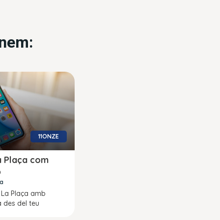
anem:
11ONZE
a Plaça com
p
ra
ar La Plaça amb
a des del teu