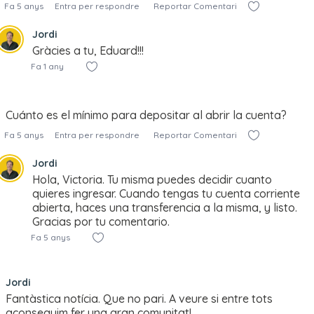
Fa 5 anys
Entra per respondre
Reportar Comentari
Jordi
Gràcies a tu, Eduard!!!
Fa 1 any
Cuánto es el mínimo para depositar al abrir la cuenta?
Fa 5 anys
Entra per respondre
Reportar Comentari
Jordi
Hola, Victoria. Tu misma puedes decidir cuanto
quieres ingresar. Cuando tengas tu cuenta corriente
abierta, haces una transferencia a la misma, y listo.
Gracias por tu comentario.
Fa 5 anys
Jordi
Fantàstica notícia. Que no pari. A veure si entre tots
aconseguim fer una gran comunitat!