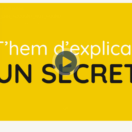
s not found.
_ERR_ACCOUNT_NOT_FOUND
7f1adf7f922051
Player Element ID:
player_6269451013001
OK