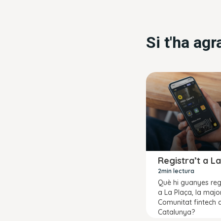
Si t'ha ag
Registra’t a L
2min lectura
Què hi guanyes reg
a La Plaça, la majo
Comunitat fintech 
Catalunya?