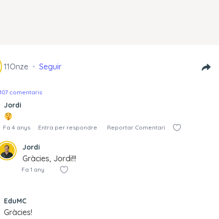
11Onze
Seguir
107 comentaris
Jordi
Fa 4 anys
Entra per respondre
Reportar Comentari
Jordi
Gràcies, Jordi!!!
Fa 1 any
EduMC
Gràcies!