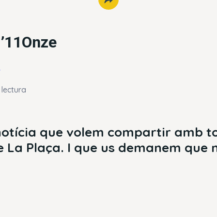
d’11Onze
r
 lectura
otícia que volem compartir amb to
 La Plaça. I que us demanem que n