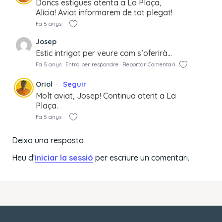
Doncs estigues atenta a La Plaça,
Alícia! Aviat informarem de tot plegat!
Fa 5 anys
Josep
Estic intrigat per veure com s’oferirà…
Fa 5 anys
Entra per respondre
Reportar Comentari
Oriol
Seguir
Molt aviat, Josep! Continua atent a La
Plaça.
Fa 5 anys
Deixa una resposta
Heu d'
iniciar la sessió
per escriure un comentari.