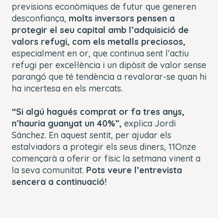
previsions econòmiques de futur que generen
desconfiança,
molts inversors
pensen a
protegir el seu capital amb l’adquisició de
valors refugi, com els metalls preciosos,
especialment en
or, que continua sent l’actiu
refugi per excel·lència i un dipòsit de valor sense
parangó que té tendència a revalorar-se quan hi
ha incertesa en els
mercats.
“Si algú hagués comprat or fa tres anys,
n’hauria
guanyat
un 40%
”,
ex
plica Jordi
Sánchez. En aquest sentit, per ajudar els
estalviadors a protegir els seus diners, 11Onze
començarà a oferir or físic la setmana vinent a
la seva comunitat
.
Pots veure l’entrevista
sencera a continuació!