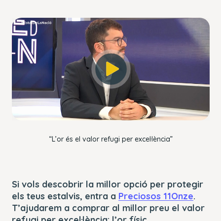
This
The Video Cloud account was not found.
is
Close
a
Modal
Error Code:
modal
Dialog
VIDEO_CLOUD_ERR_ACCOUNT_NOT_FOUND
window.
Session ID:
2026-08-09:ebcf629245997bf5a767f011
Player Element ID:
player_6296029319001
OK
“L’or és el valor refugi per excel·lència”
Si vols descobrir la millor opció per protegir
els teus estalvis, entra a
Preciosos 11Onze
.
T’ajudarem a comprar al millor preu el valor
refugi per excel·lència: l’or físic.