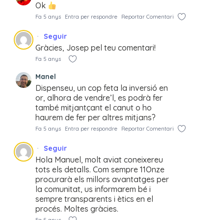
Ok
Fa 5 anys
Entra per respondre
Reportar Comentari
Seguir
Gràcies, Josep pel teu comentari!
Fa 5 anys
Manel
Dispenseu, un cop feta la inversió en
or, alhora de vendre’l, es podrà fer
també mitjantçant el canut o ho
haurem de fer per altres mitjans?
Fa 5 anys
Entra per respondre
Reportar Comentari
Seguir
Hola Manuel, molt aviat coneixereu
tots els detalls. Com sempre 11Onze
procurarà els millors avantatges per
la comunitat, us informarem bé i
sempre transparents i ètics en el
procés. Moltes gràcies.
Fa 5 anys