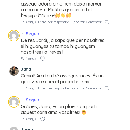
asseguradora q no hem deixa marxar
a una nova…Moktes gràcies a tot
l’equip d’11onze!
Fa 4 anys
Entra per respondre
Reportar Comentari
Seguir
De res Jordi, ja saps que per nosaltres
si hi guanyes tu també hi guanyem
nosaltres i al revés!!
Fa 4 anys
Jana
Genial! Ara també assegurances. És un
goig veure com el projecte creix
Fa 4 anys
Entra per respondre
Reportar Comentari
Seguir
Gràcies, Jana, és un plaer compartir
aquest camí amb vosaltres!
Fa 4 anys
Josep