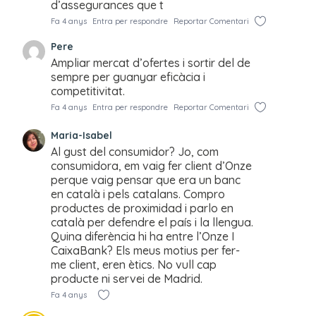
d’assegurances que t
Fa 4 anys
Entra per respondre
Reportar Comentari
Pere
Ampliar mercat d’ofertes i sortir del de
sempre per guanyar eficàcia i
competitivitat.
Fa 4 anys
Entra per respondre
Reportar Comentari
Maria-Isabel
Al gust del consumidor? Jo, com
consumidora, em vaig fer client d’Onze
perque vaig pensar que era un banc
en català i pels catalans. Compro
productes de proximidad i parlo en
català per defendre el país i la llengua.
Quina diferència hi ha entre l’Onze I
CaixaBank? Els meus motius per fer-
me client, eren ètics. No vull cap
producte ni servei de Madrid.
Fa 4 anys