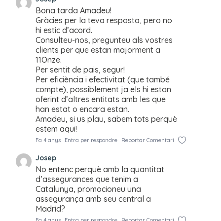
Bona tarda Amadeu!
Gràcies per la teva resposta, pero no
hi estic d’acord.
Consulteu-nos, pregunteu als vostres
clients per que estan majorment a
11Onze.
Per sentit de pais, segur!
Per eficiència i efectivitat (que també
compte), possiblement ja els hi estan
oferint d’altres entitats amb les que
han estat o encara estan.
Amadeu, si us plau, sabem tots perquè
estem aqui!
Fa 4 anys
Entra per respondre
Reportar Comentari
Josep
No entenc perquè amb la quantitat
d’assegurances que tenim a
Catalunya, promocioneu una
assegurança amb seu central a
Madrid?
Fa 4 anys
Entra per respondre
Reportar Comentari